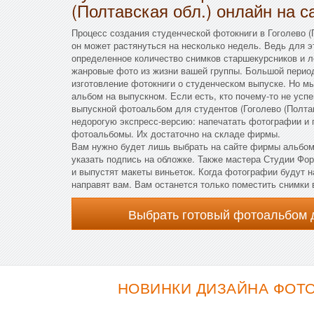
(Полтавская обл.) онлайн на с
Процесс создания студенческой фотокниги в Гоголево (
он может растянуться на несколько недель. Ведь для э
определенное количество снимков старшекурсников и л
жанровые фото из жизни вашей группы. Большой период
изготовление фотокниги о студенческом выпуске. Но мы
альбом на выпускном. Если есть, кто почему-то не усп
выпускной фотоальбом для студентов (Гоголево (Полта
недорогую экспресс-версию: напечатать фотографии и 
фотоальбомы. Их достаточно на складе фирмы.
Вам нужно будет лишь выбрать на сайте фирмы альбом
указать подпись на обложке. Также мастера Студии Фо
и выпустят макеты виньеток. Когда фотографии будут 
направят вам. Вам останется только поместить снимки
Выбрать готовый фотоальбом 
НОВИНКИ ДИЗАЙНА ФОТОА