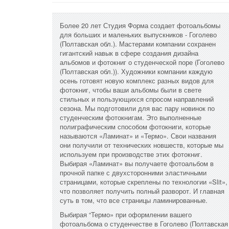
Более 20 лет Студия Форма создает фотоальбомы
для больших и маленьких выпускников - Гоголево
(Полтавская обл.). Мастерами компании сохранен
гигантский навык в сфере создания дизайна
альбомов и фотокниг о студенческой поре (Гоголево
(Полтавская обл.)). Художники компании каждую
осень готовят новую комплекс разных видов для
фотокниг, чтобы ваши альбомы были в свете
стильных и пользующихся спросом направлений
сезона. Мы подготовили для вас пару новинок по
студенческим фотокнигам. Это выполненные
полиграфическим способом фотокниги, которые
называются «Ламинат» и «Термо». Свои названия
они получили от технических новшеств, которые мы
используем при производстве этих фотокниг.
Выбирая «Ламинат» вы получаете фотоальбом в
прочной папке с двухсторонними эластичными
страницами, которые скреплены по технологии «Slit»,
что позволяет получить полный разворот. И главная
суть в том, что все страницы ламинированные.
Выбирая “Термо» при оформлении вашего
фотоальбома о студенчестве в Гоголево (Полтавская