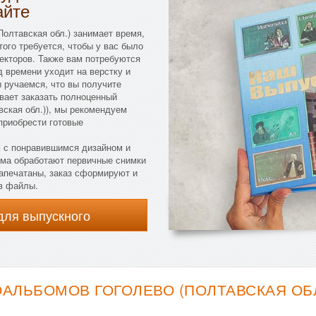
айте
Полтавская обл.) занимает время,
того требуется, чтобы у вас было
екторов. Также вам потребуются
 времени уходит на верстку и
 ручаемся, что вы получите
евает заказать полноценный
вская обл.)), мы рекомендуем
приобрести готовые
 с понравившимся дизайном и
рма обработают первичные снимки
напечатаны, заказ сформируют и
 в файлы.
для выпускного
ЛЬБОМОВ ГОГОЛЕВО (ПОЛТАВСКАЯ ОБЛ.