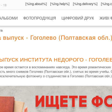
[%lng.about%]
[%lng.help%]
[%lng.delivery%]
[%lng.
 - 18
 АЛЬБОМИ
ФОТОПРОДУКЦІЯ
ЦИФРОВИЙ ДРУК
ЖИВІ 
та
 выпуск - Гоголево (Полтавская обл.
ЫПУСК ИНСТИТУТА НЕДОРОГО - ГОГОЛЕВ
кое время остается в воспоминаниях навсегда. Это время романтических
сть много снимков Гоголево (Полтавская обл.), снятых во время учебы.
исключительную фотокнигу о студенчестве в Гоголево (Полтавская обл.)