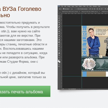
 ВУЗа Гоголево
льно
амостоятельно придумать и
ма. Чтобы получить в результате
обл.)), вам нужно на сайте
акетов для ее верстки. При
ся нашими заготовками. Это
еры станиц, печатные области и
ки. Воспользовавшись нашими
ы не попадете в ситуацию, когда
и или разворота альбома. При
икам Студии Форма, они с
обл.) с дизайном, который вы
ьной цене, заплатив только за
азать печать альбома