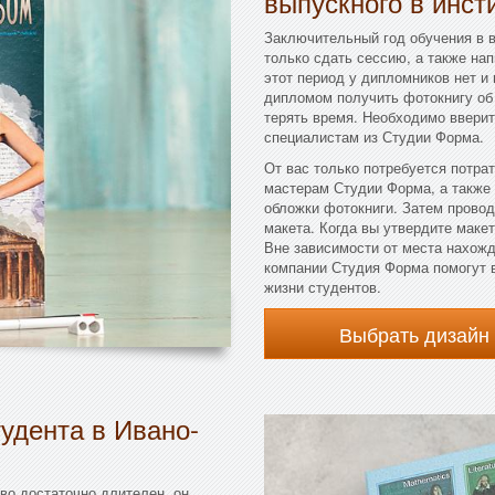
выпускного в инст
Заключительный год обучения в 
только сдать сессию, а также на
этот период у дипломников нет и 
дипломом получить фотокнигу об 
терять время. Необходимо ввери
специалистам из Студии Форма.
От вас только потребуется потра
мастерам Студии Форма, а также 
обложки фотокниги. Затем провод
макета. Когда вы утвердите макет
Вне зависимости от места нахожд
компании Студия Форма помогут 
жизни студентов.
Выбрать дизайн
удента в Ивано-
во достаточно длителен, он