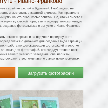
итуте - Ивано-Франково
вузе самый непростой и бурливый. Необходимо не
писать и выступить с защитой диплома. Как правило в
минутки на что-либо, кроме занятий. Но, чтобы вместе с
истории вузовской поры, вам и одногруппникам ненадо
ть создание фотоальбома о выпуске в Ивано-Франково
тить немного времени на подбор и передачу фото
определиться с дизайном для создания вида страниц и
ится работа по фотокоррекции фотографий и верстке
 альбома для фотографий, его издадут точно в срок.
ения вашего учебного заведения, специалисты
вам сохранить воспоминания о самых ярких моментах
Загрузить фотографии