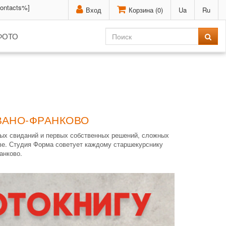
contacts%]
Вход
Корзина (
0
)
Ua
Ru
ФОТО
ИВАНО-ФРАНКОВО
ных свиданий и первых собственных решений, сложных
тве. Студия Форма советует каждому старшекурснику
анково.