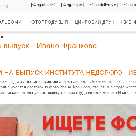
[%lng.about%]
[%lng.help%]
[%lng.delivery%]
[%lng.
 - 18
 АЛЬБОМИ
ФОТОПРОДУКЦІЯ
ЦИФРОВИЙ ДРУК
ЖИВІ 
та
 выпуск - Ивано-Франково
 НА ВЫПУСК ИНСТИТУТА НЕДОРОГО - 
ческие годы остаются в воспоминаниях навсегда. Это моменты возвышен
егодня имеется достаточно фото Ивано-Франково, отснятых в студенчес
вить исключительную фотокнигу о своей студенческой жизни в Ивано-Фр