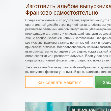
Изготовить альбом выпускник
Франково самостоятельно
Среди выпускников и их родителей, вероятно найдутся 
оригинальный дизайн страниц и обложки альбома выпус
результате отличный альбом выпускника (Ивано-Франков
подходящую фотокнигу и скачать шаблоны для ее дизай
лучше воспользоваться нашими заготовками. Это файл
где указаны размеры станиц, печатные области и преду
при сборке обложки. Воспользовавшись нашими заготов
выпускника, вы не попадете в ситуацию, когда важный 
сгибе обложки или разворота альбома. Если у вас возн
сотрудникам нашей фирмы, они с радостью помогут их 
Заказывая альбом выпускника Ивано-Франково с дизайн
вы получите фотокнигу по низкой цене, заплатив только
Как сделать макеты?
Зак