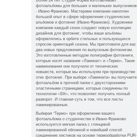
фотоальбомы для больших и маленьких выпускников
- Ивано-Франково. Мастерами компании накоплен
большой опыт в сфере оформления студенческих
альбомов и фотокниг (Ивано-Франково). Художники
компании каждый сезон создают новую коллекцию
дизайнов для фотокниг, чтобы ваши альбомы
оформлялись в орбите стильных и пользующихся
спросом ориентаций сезона. Мы приготовили для вас
два новых предложения по выпускным фотокнигам.
Это изготовленные методом полиграфии фотокниги,
которые носят название «Ламинат» и «Термо». Такие
наименования они получили от технических
новшеств, которые мы используем при производстве
этих фотокниг. При выборе «Ламината» вы получаете
фотоальбом в прочной папке с двухсторонними
эластичными страницами, которые соединены по
технологии «Slit», что позволяет получить полный
разворот. И главная суть в том, что все листы
ламинированные.
Выбирая “Термо» при оформлении вашего
фотоальбома о студенчестве в Ивано-Франково
используется мягкая папка с глянцевой
ламинированной обложкой и новейший способ
соединение листиков на основе термообработки PUR-