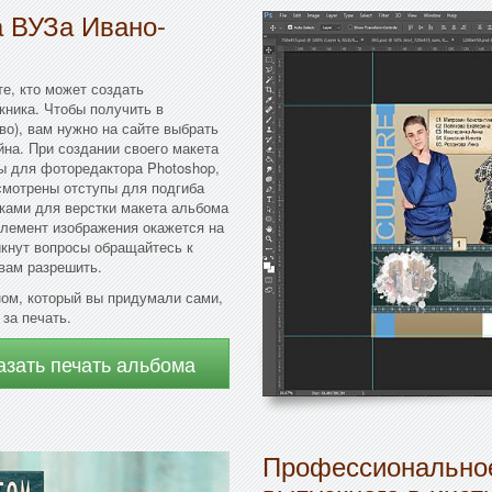
а ВУЗа Ивано-
те, кто может создать
кника. Чтобы получить в
о), вам нужно на сайте выбрать
на. При создании своего макета
ы для фоторедактора Photoshop,
смотрены отступы для подгиба
ками для верстки макета альбома
элемент изображения окажется на
икнут вопросы обращайтесь к
вам разрешить.
ом, который вы придумали сами,
 за печать.
азать печать альбома
Профессиональное