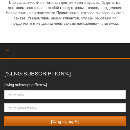
Вне зависимости от того, студентом какого вуза вы будете, мы
доставим ваш заказ в любой город страны. Точнее, в отделение
Новой почты или почтомата Приватбанка, которое вы обозначите в
заказе. Уведомляем наших клиентов, что мы работаем по
предоплате и не доставляем заказы наложенным платежом.
Показать
меню
[%LNG.SUBSCRIPTION%]
[%lng.subscriptionText%]
[%lng.fio%]
[%lng.youremail%]