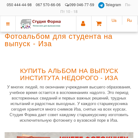
050 444-44-98
067 570-66-06
099 046-77-59
Telegram
Пн-
Пт 10 - 18
Ua
Ru
Показать
Фотоальбом для студента на
меню
выпуск - Иза
КУПИТЬ АЛЬБОМ НА ВЫПУСК
ИНСТИТУТА НЕДОРОГО - ИЗА
У многих людей, по окончании учреждения высшего образования,
учебное время остается в воспоминаниях надолго. Это период
восторженных свиданий и первых важных решений, трудных
испытаний и радостных выходных. У каждого старшекурсника
сегодня хранится много снимков Иза, снятых на всех курсах.
Студия Форма дает совет каждому старшекурснику изготовить
исключительную фотокнигу о вузовской поре в Иза.