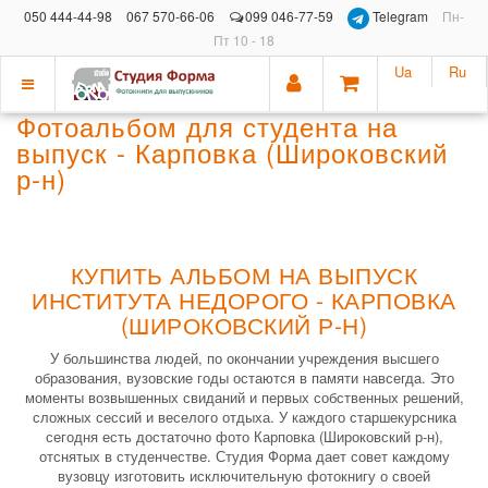
050 444-44-98
067 570-66-06
099 046-77-59
Telegram
Пн-
Пт 10 - 18
Ua
Ru
Показать
Фотоальбом для студента на
меню
выпуск - Карповка (Широковский
р-н)
КУПИТЬ АЛЬБОМ НА ВЫПУСК
ИНСТИТУТА НЕДОРОГО - КАРПОВКА
(ШИРОКОВСКИЙ Р-Н)
У большинства людей, по окончании учреждения высшего
образования, вузовские годы остаются в памяти навсегда. Это
моменты возвышенных свиданий и первых собственных решений,
сложных сессий и веселого отдыха. У каждого старшекурсника
сегодня есть достаточно фото Карповка (Широковский р-н),
отснятых в студенчестве. Студия Форма дает совет каждому
вузовцу изготовить исключительную фотокнигу о своей