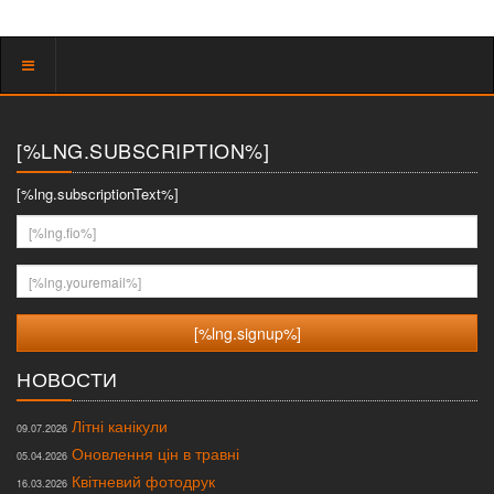
Показать
меню
[%LNG.SUBSCRIPTION%]
[%lng.subscriptionText%]
[%lng.fio%]
[%lng.youremail%]
НОВОСТИ
Літні канікули
09.07.2026
Оновлення цін в травні
05.04.2026
Квітневий фотодрук
16.03.2026