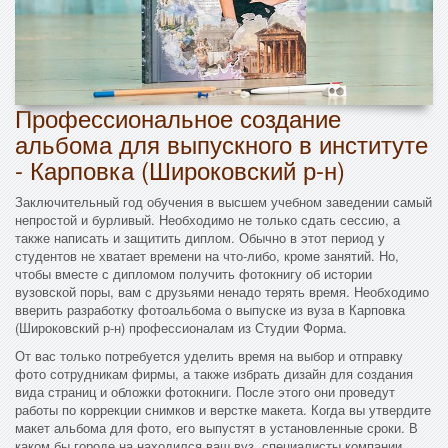
Профессиональное создание
альбома для выпускного в институте
- Карповка (Широковский р-н)
Заключительный год обучения в высшем учебном заведении самый
непростой и бурливый. Необходимо не только сдать сессию, а
также написать и защитить диплом. Обычно в этот период у
студентов не хватает времени на что-либо, кроме занятий. Но,
чтобы вместе с дипломом получить фотокнигу об истории
вузовской поры, вам с друзьями ненадо терять время. Необходимо
вверить разработку фотоальбома о выпуске из вуза в Карповка
(Широковский р-н) профессионалам из Студии Форма.
От вас только потребуется уделить время на выбор и отправку
фото сотрудникам фирмы, а также избрать дизайн для создания
вида страниц и обложки фотокниги. После этого они проведут
работы по коррекции снимков и верстке макета. Когда вы утвердите
макет альбома для фото, его выпустят в установленные сроки. В
каком бы городе на находился ваш вуз, специалисты компании