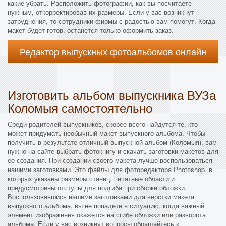
какие убрать. Расположить фотографии, как вы посчитаете
нужным, откорректировав их размеры. Если у вас возникнут
затруднения, то сотрудники фирмы с радостью вам помогут. Когда
макет будет готов, останется только оформить заказ.
Редактор выпускных фотоальбомов онлайн
Изготовить альбом выпускника ВУЗа
Коломыя самостоятельно
Среди родителей выпускников, скорее всего найдутся те, кто
может придумать необычный макет выпускного альбома. Чтобы
получить в результате отличный выпускной альбом (Коломыя), вам
нужно на сайте выбрать фотокнигу и скачать заготовки макетов для
ее создания. При создании своего макета лучше воспользоваться
нашими заготовками. Это файлы для фоторедактора Photoshop, в
которых указаны размеры станиц, печатные области и
предусмотрены отступы для подгиба при сборке обложки.
Воспользовавшись нашими заготовками для верстки макета
выпускного альбома, вы не попадете в ситуацию, когда важный
элемент изображения окажется на сгибе обложки или разворота
альбома. Если у вас возникнут вопросы обращайтесь к