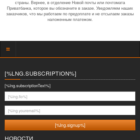
страны. Вернее, в отделение Новой почты или почтомата
Приватбанка, которое вы обозначите в заказе. Уведомляем наших
заказчиков, что мы работаем по предоплате и не отсылаем заказы
наложенным платежом.
Показать
меню
[%LNG.SUBSCRIPTION%]
[%lng.subscriptionText%]
[%lng.fio%]
[%lng.youremail%]
НОВОСТИ