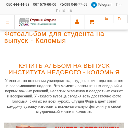
050 444-44-98
067 570-66-06
099 046-77-59
Telegram
Пн-
Пт 10 - 18
Ua
Ru
Показать
Фотоальбом для студента на
меню
выпуск - Коломыя
КУПИТЬ АЛЬБОМ НА ВЫПУСК
ИНСТИТУТА НЕДОРОГО - КОЛОМЫЯ
У многих, по окончании университета, студенческие годы остаются
в воспоминаниях надолго. Это моменты возвышенных свиданий и
первых важных решений, нелегких экзаменов и сладостных суббот
и воскресений. У каждого вузовца сегодня есть достаточно фото
Коломыя, снятых на всех курсах. Студия Форма дает совет
каждому вузовцу изготовить исключительную фотокнигу о своей
студенческой жизни в Коломыя.