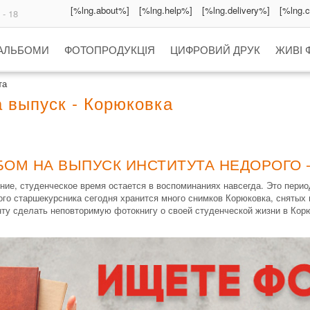
[%lng.about%]
[%lng.help%]
[%lng.delivery%]
[%lng.
 - 18
 АЛЬБОМИ
ФОТОПРОДУКЦІЯ
ЦИФРОВИЙ ДРУК
ЖИВІ 
та
 выпуск - Корюковка
БОМ НА ВЫПУСК ИНСТИТУТА НЕДОРОГО 
ние, студенческое время остается в воспоминаниях навсегда. Это пери
го старшекурсника сегодня хранится много снимков Корюковка, снятых
ту сделать неповторимую фотокнигу о своей студенческой жизни в Кор