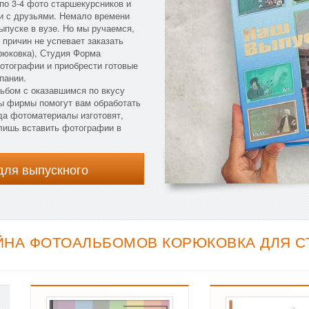
 по 3-4 фото старшекурсников и
и с друзьями. Немало времени
ыпуске в вузе. Но мы ручаемся,
 причин не успевает заказать
рюковка), Студия Форма
отографии и приобрести готовые
пании.
льбом с оказавшимся по вкусу
ты фирмы помогут вам обработать
да фотоматериалы изготовят,
 лишь вставить фотографии в
для выпускного
НА ФОТОАЛЬБОМОВ КОРЮКОВКА ДЛЯ СТ