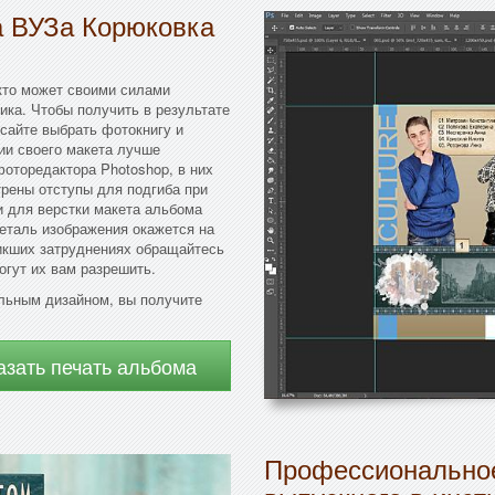
а ВУЗа Корюковка
 кто может своими силами
ика. Чтобы получить в результате
сайте выбрать фотокнигу и
нии своего макета лучше
оторедактора Photoshop, в них
трены отступы для подгиба при
 для верстки макета альбома
деталь изображения окажется на
икших затруднениях обращайтесь
огут их вам разрешить.
льным дизайном, вы получите
азать печать альбома
Профессиональное