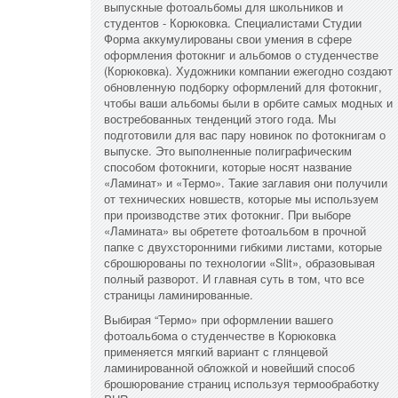
выпускные фотоальбомы для школьников и
студентов - Корюковка. Специалистами Студии
Форма аккумулированы свои умения в сфере
оформления фотокниг и альбомов о студенчестве
(Корюковка). Художники компании ежегодно создают
обновленную подборку оформлений для фотокниг,
чтобы ваши альбомы были в орбите самых модных и
востребованных тенденций этого года. Мы
подготовили для вас пару новинок по фотокнигам о
выпуске. Это выполненные полиграфическим
способом фотокниги, которые носят название
«Ламинат» и «Термо». Такие заглавия они получили
от технических новшеств, которые мы используем
при производстве этих фотокниг. При выборе
«Ламината» вы обретете фотоальбом в прочной
папке с двухсторонними гибкими листами, которые
сброшюрованы по технологии «Slit», образовывая
полный разворот. И главная суть в том, что все
страницы ламинированные.
Выбирая “Термо» при оформлении вашего
фотоальбома о студенчестве в Корюковка
применяется мягкий вариант с глянцевой
ламинированной обложкой и новейший способ
брошюрование страниц используя термообработку