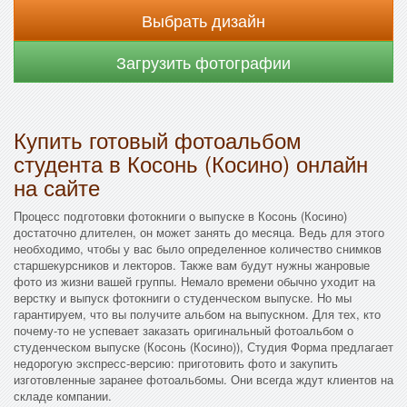
Выбрать дизайн
Загрузить фотографии
Купить готовый фотоальбом
студента в Косонь (Косино) онлайн
на сайте
Процесс подготовки фотокниги о выпуске в Косонь (Косино)
достаточно длителен, он может занять до месяца. Ведь для этого
необходимо, чтобы у вас было определенное количество снимков
старшекурсников и лекторов. Также вам будут нужны жанровые
фото из жизни вашей группы. Немало времени обычно уходит на
верстку и выпуск фотокниги о студенческом выпуске. Но мы
гарантируем, что вы получите альбом на выпускном. Для тех, кто
почему-то не успевает заказать оригинальный фотоальбом о
студенческом выпуске (Косонь (Косино)), Студия Форма предлагает
недорогую экспресс-версию: приготовить фото и закупить
изготовленные заранее фотоальбомы. Они всегда ждут клиентов на
складе компании.