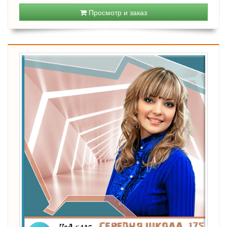
Просмотр и заказ