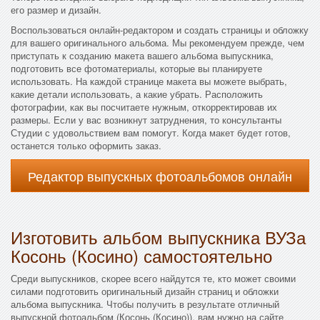
его размер и дизайн.
Воспользоваться онлайн-редактором и создать страницы и обложку
для вашего оригинального альбома. Мы рекомендуем прежде, чем
приступать к созданию макета вашего альбома выпускника,
подготовить все фотоматериалы, которые вы планируете
использовать. На каждой странице макета вы можете выбрать,
какие детали использовать, а какие убрать. Расположить
фотографии, как вы посчитаете нужным, откорректировав их
размеры. Если у вас возникнут затруднения, то консультанты
Студии с удовольствием вам помогут. Когда макет будет готов,
останется только оформить заказ.
Редактор выпускных фотоальбомов онлайн
Изготовить альбом выпускника ВУЗа
Косонь (Косино) самостоятельно
Среди выпускников, скорее всего найдутся те, кто может своими
силами подготовить оригинальный дизайн страниц и обложки
альбома выпускника. Чтобы получить в результате отличный
выпускной фотоальбом (Косонь (Косино)), вам нужно на сайте