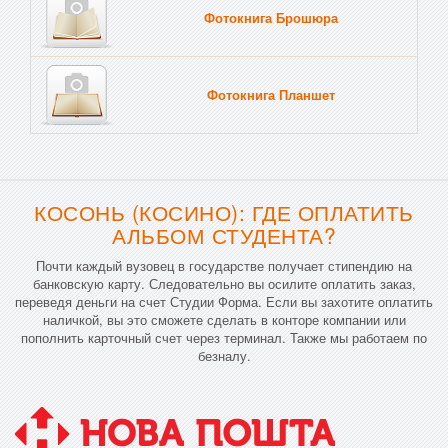
Фотокнига Брошюра
Фотокнига Планшет
Тве
КОСОНЬ (КОСИНО): ГДЕ ОПЛАТИТЬ
АЛЬБОМ СТУДЕНТА?
Почти каждый вузовец в государстве получает стипендию на
банковскую карту. Следовательно вы осилите оплатить заказ,
переведя деньги на счет Студии Форма. Если вы захотите оплатить
наличкой, вы это сможете сделать в конторе компании или
пополнить карточный счет через терминал. Также мы работаем по
безналу.