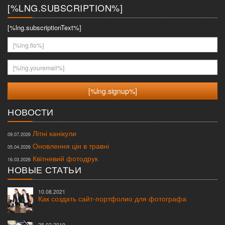
[%LNG.SUBSCRIPTION%]
[%lng.subscriptionText%]
[%lng.fio%]
[%lng.youremail%]
НОВОСТИ
Літні канікули
09.07.2026
Оновлення цін в травні
05.04.2026
Квітневий фотодрук
16.03.2026
НОВЫЕ СТАТЬИ
10.08.2021
Как создать сайт-портфолио для фотографа
25.02.2019