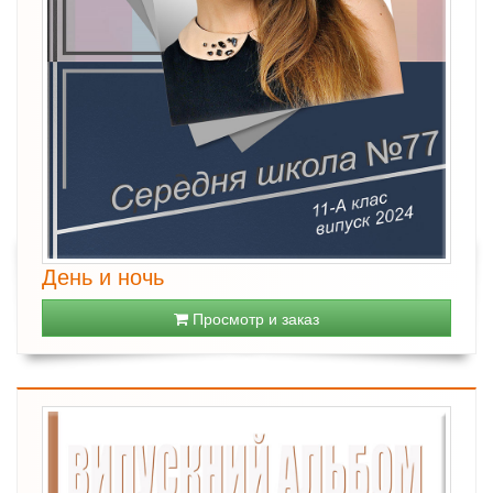
День и ночь
Просмотр и заказ