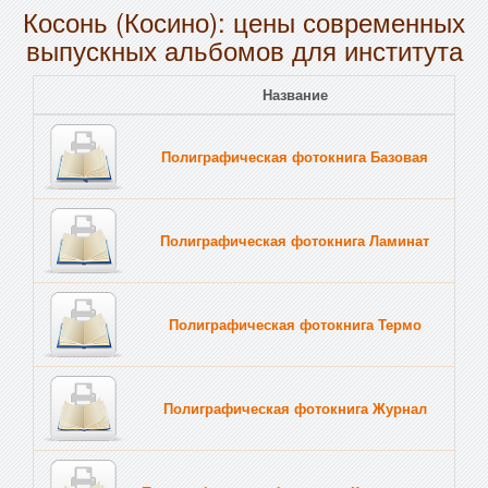
Косонь (Косино): цены современных
выпускных альбомов для института
Название
Полиграфическая фотокнига Базовая
Полиграфическая фотокнига Ламинат
Полиграфическая фотокнига Термо
Полиграфическая фотокнига Журнал