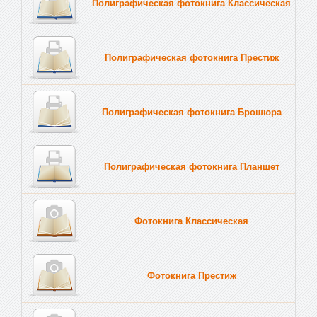
Полиграфическая фотокнига Классическая
Полиграфическая фотокнига Престиж
Полиграфическая фотокнига Брошюра
Полиграфическая фотокнига Планшет
Тве
Фотокнига Классическая
Фотокнига Престиж