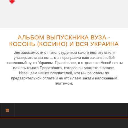
АЛЬБОМ ВЫПУСКНИКА ВУЗА -
КОСОНЬ (КОСИНО) И ВСЯ УКРАИНА
Вне зависимости от того, студентом какого института или
университета вы есть, мы переправим ваш заказ в любой
населенный пункт Украины. Правильнее, в отделение Новой почты
или почтомата Приватбанка, которое вы укажете в заказе.
Извещаем наших покупателей, что мы работаем по
предварительной оплате и не отсылаем заказы наложенным
платежом.
Показать
меню