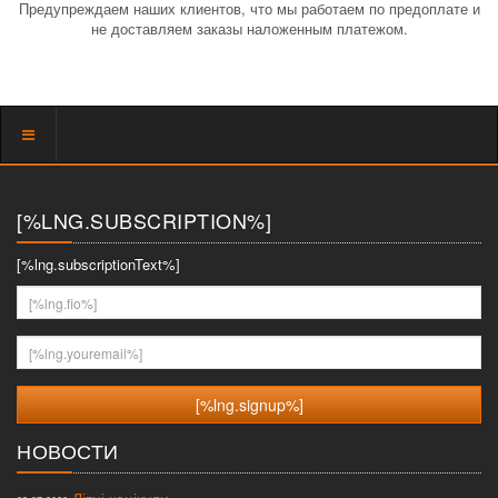
Предупреждаем наших клиентов, что мы работаем по предоплате и
не доставляем заказы наложенным платежом.
Показать
меню
[%LNG.SUBSCRIPTION%]
[%lng.subscriptionText%]
[%lng.fio%]
[%lng.youremail%]
НОВОСТИ