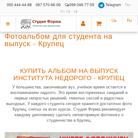
050 444-44-98
067 570-66-06
099 046-77-59
Telegram
Пн-
Пт 10 - 18
Ua
Ru
Показать
Фотоальбом для студента на
меню
выпуск - Крупец
КУПИТЬ АЛЬБОМ НА ВЫПУСК
ИНСТИТУТА НЕДОРОГО - КРУПЕЦ
У большинства, закончивших вуз, учебное время остается в
воспоминаниях надолго. Это время восторженных свиданий и
первых непростых решений, тяжелых сессий и радостных
выходных. У каждого студента сегодня хранится достаточно фото
Крупец, снятых на всех курсах. Студия Форма рекомендует
каждому дипломнику сделать неповторимую фотокнигу о
студенчестве в Крупец.