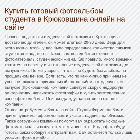
Купить готовый фотоальбом
студента в Крюковщина онлайн на
сайте
Процесс подготовки студенческой фотокниги в Крюковщина
достаточно длителен, он может длиться 20-30 дней. Ведь для
этого нужно, чтобы у вас было определенное количество снимков
студентов и педагогов. Также вам понадобятся стилевые
фотоматериалы студенческой жизни. Как правило, много времени
тратится на верстку и изготовление студенческой фотокниги для
выпускников. Но мы уверены, что вы не будете без альбома на
прощальном вечере. Если есть, кто по каким-либо причинам не
успевает заказать оригинальный фотоальбом о студенческом
выпуске (Крюковщина), компания советует скорую недорогую
альтернативу: напечатать фотографии и купить заготовленные
ранее фотоальбомы. Они всегда ждут клиентов на складе
компании.
От вас потребуется избрать на сайте Студии Форма альбом с
приглянувшимся оформлением и указать надпись на обложке.
Также сотрудники компании помогут вам обработать исходные
фотоматериалы и выпустят макеты виньеток. Когда фото будут
готовы, заказ соберут и отправят вам. Вам останется только лишь
уложить фото в файлы.