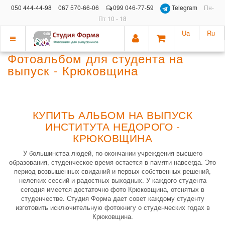
050 444-44-98
067 570-66-06
099 046-77-59
Telegram
Пн-
Пт 10 - 18
Ua
Ru
Показать
Фотоальбом для студента на
меню
выпуск - Крюковщина
КУПИТЬ АЛЬБОМ НА ВЫПУСК
ИНСТИТУТА НЕДОРОГО -
КРЮКОВЩИНА
У большинства людей, по окончании учреждения высшего
образования, студенческое время остается в памяти навсегда. Это
период возвышенных свиданий и первых собственных решений,
нелегких сессий и радостных выходных. У каждого студента
сегодня имеется достаточно фото Крюковщина, отснятых в
студенчестве. Студия Форма дает совет каждому студенту
изготовить исключительную фотокнигу о студенческих годах в
Крюковщина.