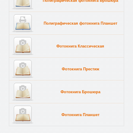
Полиграфическая фотокнига Брошюра
Полиграфическая фотокнига Планшет
Тве
Фотокнига Классическая
Фотокнига Престиж
Фотокнига Брошюра
Фотокнига Планшет
Тве