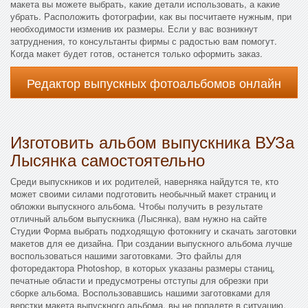
макета вы можете выбрать, какие детали использовать, а какие
убрать. Расположить фотографии, как вы посчитаете нужным, при
необходимости изменив их размеры. Если у вас возникнут
затруднения, то консультанты фирмы с радостью вам помогут.
Когда макет будет готов, останется только оформить заказ.
Редактор выпускных фотоальбомов онлайн
Изготовить альбом выпускника ВУЗа
Лысянка самостоятельно
Среди выпускников и их родителей, наверняка найдутся те, кто
может своими силами подготовить необычный макет страниц и
обложки выпускного альбома. Чтобы получить в результате
отличный альбом выпускника (Лысянка), вам нужно на сайте
Студии Форма выбрать подходящую фотокнигу и скачать заготовки
макетов для ее дизайна. При создании выпускного альбома лучше
воспользоваться нашими заготовками. Это файлы для
фоторедактора Photoshop, в которых указаны размеры станиц,
печатные области и предусмотрены отступы для обрезки при
сборке альбома. Воспользовавшись нашими заготовками для
верстки макета выпускного альбома, вы не попадете в ситуацию,