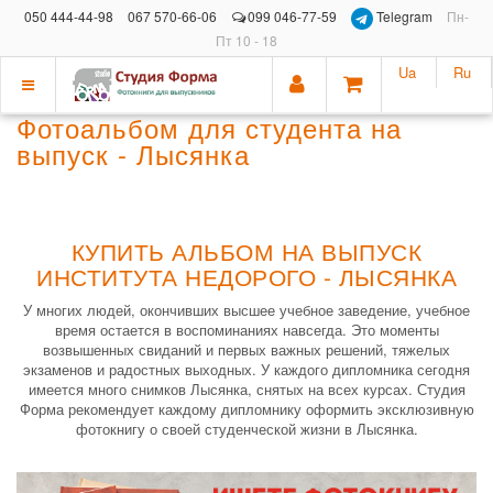
050 444-44-98
067 570-66-06
099 046-77-59
Telegram
Пн-
Пт 10 - 18
Ua
Ru
Показать
Фотоальбом для студента на
меню
выпуск - Лысянка
КУПИТЬ АЛЬБОМ НА ВЫПУСК
ИНСТИТУТА НЕДОРОГО - ЛЫСЯНКА
У многих людей, окончивших высшее учебное заведение, учебное
время остается в воспоминаниях навсегда. Это моменты
возвышенных свиданий и первых важных решений, тяжелых
экзаменов и радостных выходных. У каждого дипломника сегодня
имеется много снимков Лысянка, снятых на всех курсах. Студия
Форма рекомендует каждому дипломнику оформить эксклюзивную
фотокнигу о своей студенческой жизни в Лысянка.