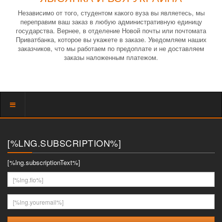
Независимо от того, студентом какого вуза вы являетесь, мы
переправим ваш заказ в любую административную единицу
государства. Вернее, в отделение Новой почты или почтомата
Приватбанка, которое вы укажете в заказе. Уведомляем наших
заказчиков, что мы работаем по предоплате и не доставляем
заказы наложенным платежом.
Показать
меню
[%LNG.SUBSCRIPTION%]
[%lng.subscriptionText%]
[%lng.fio%]
[%lng.youremail%]