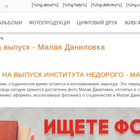
[%lng.about%]
[%lng.help%]
[%lng.delivery%]
[%lng.
 - 18
 АЛЬБОМИ
ФОТОПРОДУКЦІЯ
ЦИФРОВИЙ ДРУК
ЖИВІ 
та
а выпуск - Малая Даниловка
 НА ВЫПУСК ИНСТИТУТА НЕДОРОГО - М
ие, студенческое время остается в воспоминаниях навсегда. Это пери
узовца сегодня хранится достаточно фото Малая Даниловка, отснятых в
мнику оформить эксклюзивную фотокнигу о студенчестве в Малая Дани