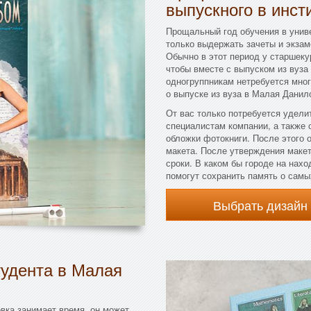
выпускного в инст
Прощальный год обучения в унив
только выдержать зачеты и экзам
Обычно в этот период у старшекур
чтобы вместе с выпуском из вуза
одногруппникам нетребуется мно
о выпуске из вуза в Малая Дани
От вас только потребуется удели
специалистам компании, а также
обложки фотокниги. После этого 
макета. После утверждения макет
сроки. В каком бы городе на нах
помогут сохранить память о самы
Выбрать дизайн
тудента в Малая
вка занимает время, он может