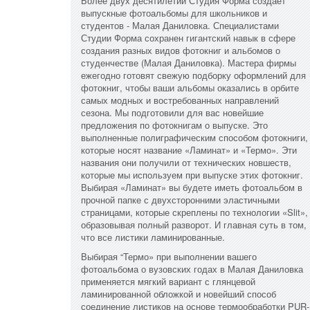
Более двух десятилетий Студия Форма создает
выпускные фотоальбомы для школьников и
студентов - Малая Даниловка. Специалистами
Студии Форма сохранен гигантский навык в сфере
создания разных видов фотокниг и альбомов о
студенчестве (Малая Даниловка). Мастера фирмы
ежегодно готовят свежую подборку оформлений для
фотокниг, чтобы ваши альбомы оказались в орбите
самых модных и востребованных направлений
сезона. Мы подготовили для вас новейшие
предложения по фотокнигам о выпуске. Это
выполненные полиграфическим способом фотокниги,
которые носят название «Ламинат» и «Термо». Эти
названия они получили от технических новшеств,
которые мы используем при выпуске этих фотокниг.
Выбирая «Ламинат» вы будете иметь фотоальбом в
прочной папке с двухсторонними эластичными
страницами, которые скреплены по технологии «Slit»,
образовывая полный разворот. И главная суть в том,
что все листики ламинированные.
Выбирая “Термо» при выполнении вашего
фотоальбома о вузовских годах в Малая Даниловка
применяется мягкий вариант с глянцевой
ламинированной обложкой и новейший способ
соединение листиков на основе термообработки PUR-