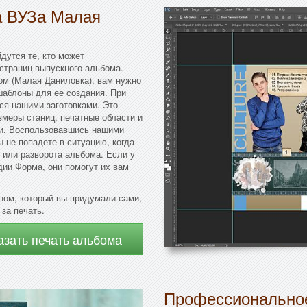
а ВУЗа Малая
дутся те, кто может
страниц выпускного альбома.
ом (Малая Даниловка), вам нужно
шаблоны для ее создания. При
ся нашими заготовками. Это
змеры станиц, печатные области и
ки. Воспользовавшись нашими
ы не попадете в ситуацию, когда
 или разворота альбома. Если у
дии Форма, они помогут их вам
ном, который вы придумали сами,
 за печать.
азать печать альбома
Профессиональное