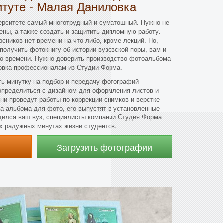
итуте - Малая Даниловка
ерситете самый многотрудный и суматошный. Нужно не
ены, а также создать и защитить дипломную работу.
сников нет времени на что-либо, кроме лекций. Но,
 получить фотокнигу об истории вузовской поры, вам и
го времени. Нужно доверить производство фотоальбома
ловка профессионалам из Студии Форма.
ть минутку на подбор и передачу фотографий
 определиться с дизайном для оформления листов и
они проведут работы по коррекции снимков и верстке
а альбома для фото, его выпустят в установленные
одился ваш вуз, специалисты компании Студия Форма
х радужных минутах жизни студентов.
Загрузить фотографии