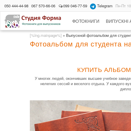
050 444-44-98
067 570-66-06
099 046-77-59
Telegram
Пн-Пт 10
ФОТОКНИГИ
ВИПУСКНІ
[%lng.mainpage%]
»
Выпускной фотоальбом для студен
Фотоальбом для студента н
КУПИТЬ АЛЬБОМ
У многих людей, окончивших высшее учебное заведен
нелегких сессий и веселого отдыха. У каждого в
дипло