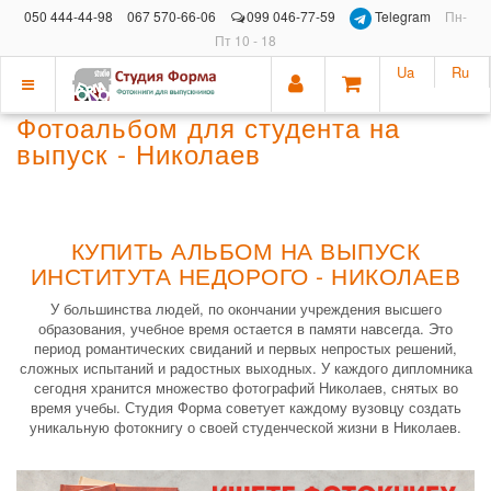
050 444-44-98
067 570-66-06
099 046-77-59
Telegram
Пн-
Пт 10 - 18
Ua
Ru
Показать
Фотоальбом для студента на
меню
выпуск - Николаев
КУПИТЬ АЛЬБОМ НА ВЫПУСК
ИНСТИТУТА НЕДОРОГО - НИКОЛАЕВ
У большинства людей, по окончании учреждения высшего
образования, учебное время остается в памяти навсегда. Это
период романтических свиданий и первых непростых решений,
сложных испытаний и радостных выходных. У каждого дипломника
сегодня хранится множество фотографий Николаев, снятых во
время учебы. Студия Форма советует каждому вузовцу создать
уникальную фотокнигу о своей студенческой жизни в Николаев.