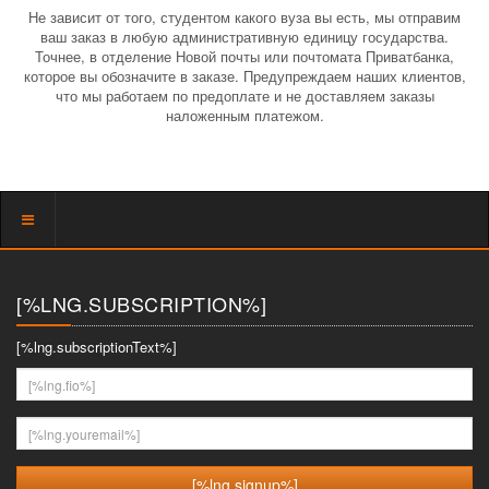
Не зависит от того, студентом какого вуза вы есть, мы отправим
ваш заказ в любую административную единицу государства.
Точнее, в отделение Новой почты или почтомата Приватбанка,
которое вы обозначите в заказе. Предупреждаем наших клиентов,
что мы работаем по предоплате и не доставляем заказы
наложенным платежом.
Показать
меню
[%LNG.SUBSCRIPTION%]
[%lng.subscriptionText%]
[%lng.fio%]
[%lng.youremail%]