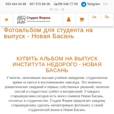
050 444-44-98
067 570-66-06
099 046-77-59
Telegram
Пн-
Пт 10 - 18
Ua
Ru
Показать
Фотоальбом для студента на
меню
выпуск - Новая Басань
КУПИТЬ АЛЬБОМ НА ВЫПУСК
ИНСТИТУТА НЕДОРОГО - НОВАЯ
БАСАНЬ
У многих, окончивших высшее учебное заведение, студенческое
время остается в воспоминаниях навсегда. Это моменты
романтических свиданий и первых собственных решений, нелегких
сессий и сладостных суббот и воскресений. У каждого
старшекурсника сегодня есть много снимков Новая Басань,
отснятых в студенчестве. Студия Форма предлагает каждому
старшекурснику сделать неповторимую фотокнигу о своей
студенческой жизни в Новая Басань.