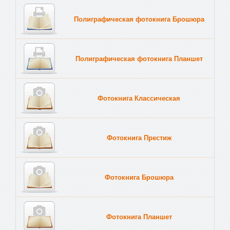
Полиграфическая фотокнига Брошюра
Полиграфическая фотокнига Планшет
Тве
Фотокнига Классическая
Фотокнига Престиж
Фотокнига Брошюра
Фотокнига Планшет
Тве