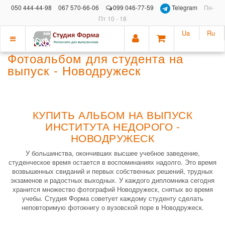
050 444-44-98
067 570-66-06
099 046-77-59
Telegram
Пн-
Пт 10 - 18
Ua
Ru
Показать
Фотоальбом для студента на
меню
выпуск - Новодружеск
КУПИТЬ АЛЬБОМ НА ВЫПУСК
ИНСТИТУТА НЕДОРОГО -
НОВОДРУЖЕСК
У большинства, окончивших высшее учебное заведение,
студенческое время остается в воспоминаниях надолго. Это время
возвышенных свиданий и первых собственных решений, трудных
экзаменов и радостных выходных. У каждого дипломника сегодня
хранится множество фотографий Новодружеск, снятых во время
учебы. Студия Форма советует каждому студенту сделать
неповторимую фотокнигу о вузовской поре в Новодружеск.