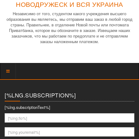
НОВОДРУЖЕСК И ВСЯ УКРАИНА
Независимо от того, студентом какого учреждения высшего
образования вы являетесь, мы отправим ваш заказ в любой город
страны. Правильнее, в отделение Новой почты или почтомата
Приватбанка, которое вы обозначите в заказе. Извещаем наших
заказчиков, что мы работаем по предоплате и не отправляем
заказы наложенным платежом.
Показать
меню
[%LNG.SUBSCRIPTION%]
[%lng.subscriptionText%]
[%lng.fio%]
[%lng.youremail%]