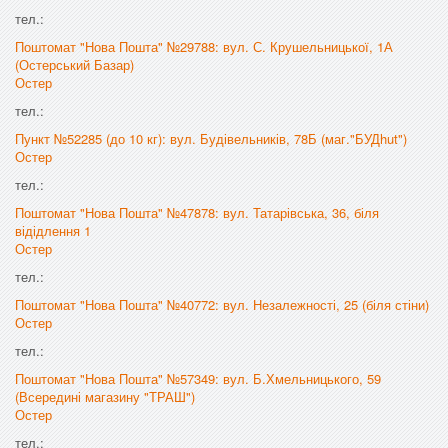
тел.:
Поштомат "Нова Пошта" №29788: вул. С. Крушельницької, 1А
(Остерський Базар)
Остер
тел.:
Пункт №52285 (до 10 кг): вул. Будівельників, 78Б (маг."БУДhut")
Остер
тел.:
Поштомат "Нова Пошта" №47878: вул. Татарівська, 36, біля
відідлення 1
Остер
тел.:
Поштомат "Нова Пошта" №40772: вул. Незалежності, 25 (біля стіни)
Остер
тел.:
Поштомат "Нова Пошта" №57349: вул. Б.Хмельницького, 59
(Всередині магазину "ТРАШ")
Остер
тел.: