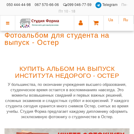
050 444-44-98
067 570-66-06
099 046-77-59
Telegram
Пн-
Пт 10 - 18
Ua
Ru
Показать
Фотоальбом для студента на
меню
выпуск - Остер
КУПИТЬ АЛЬБОМ НА ВЫПУСК
ИНСТИТУТА НЕДОРОГО - ОСТЕР
У большинства, по окончании учреждения высшего образования,
студенческое время остается в воспоминаниях навсегда. Это
моменты возвышенных свиданий и первых важных решений,
сложных экзаменов и сладостных суббот и воскресений. У каждого
студента сегодня хранится много снимков Остер, снятых во время
учебы. Студия Форма предлагает каждому дипломнику оформить
эксклюзивную фотокнигу о студенчестве в Остер.