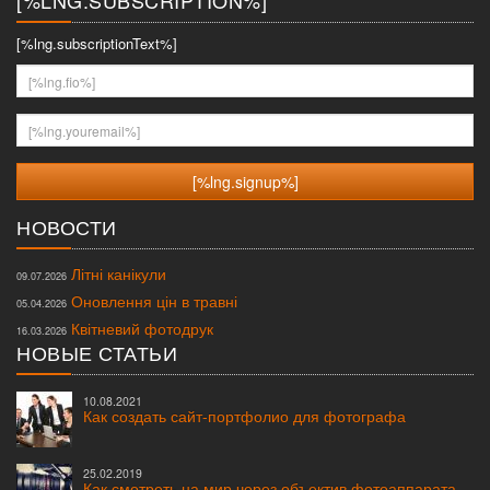
[%LNG.SUBSCRIPTION%]
[%lng.subscriptionText%]
[%lng.fio%]
[%lng.youremail%]
НОВОСТИ
Літні канікули
09.07.2026
Оновлення цін в травні
05.04.2026
Квітневий фотодрук
16.03.2026
НОВЫЕ СТАТЬИ
10.08.2021
Как создать сайт-портфолио для фотографа
25.02.2019
Как смотреть на мир через объектив фотоаппарата