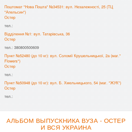
Поштомат "Нова Пошта" №34531: вул. Незалежності, 25 (ТЦ
"Апельсин")
Остер
тел.:
Відділення №1: вул. Татарівська, 36
Остер
тел.: 380800500609
Пункт №52480 (до 10 кг): вул. Соломії Крушельницької, 2а (маг."
Flowers")
Остер
тел.:
Пункт №50948 (до 10 кг): вул. Б. Хмельницького, 54 (маг. "ЖУК")
Остер
тел.:
АЛЬБОМ ВЫПУСКНИКА ВУЗА - ОСТЕР
И ВСЯ УКРАИНА