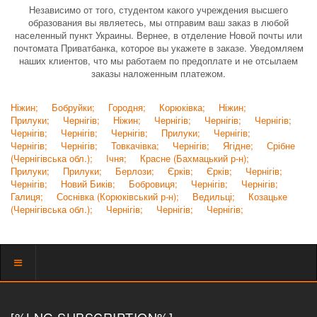
Независимо от того, студентом какого учреждения высшего
образования вы являетесь, мы отправим ваш заказ в любой
населенный пункт Украины. Вернее, в отделение Новой почты или
почтомата Приватбанка, которое вы укажете в заказе. Уведомляем
наших клиентов, что мы работаем по предоплате и не отсылаем
заказы наложенным платежом.
Ніжин;
Бобруйки;
Городня;
Корюківка;
Ніжин;
Прилуки;
Чернігів;
Ніжин;
Чернігів;
Чернігів;
Чернігів;
Чернігів;
Чернігів;
Чернігів;
Прилуки;
Чернігів;
Чернігів;
Чернігів;
Товкачівка;
Чернігів;
Ягідне;
Срібне
(Чернігівська обл.);
Ічня;
Красне (Бахмацький р-н);
Прилуки;
Прилуки;
Берлози;
Єрків;
Єрків;
Чернігів;
Чернігів;
Новий Биків;
Бобровиця;
Чернігів;
Чернігів;
Галиця;
Соснівка (Корюківський р-н);
Ведильці;
Козацьке
(Чернігівська обл.);
Чернігів;
Чернігів;
Чернігів;
Показать
меню