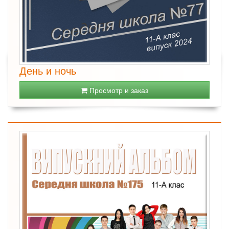
День и ночь
Просмотр и заказ