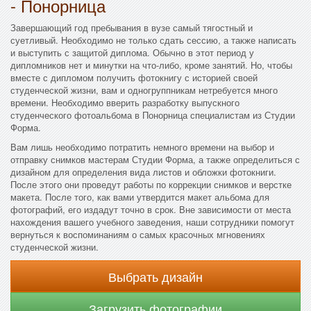
- Понорница
Завершающий год пребывания в вузе самый тягостный и
суетливый. Необходимо не только сдать сессию, а также написать
и выступить с защитой диплома. Обычно в этот период у
дипломников нет и минутки на что-либо, кроме занятий. Но, чтобы
вместе с дипломом получить фотокнигу с историей своей
студенческой жизни, вам и одногруппникам нетребуется много
времени. Необходимо вверить разработку выпускного
студенческого фотоальбома в Понорница специалистам из Студии
Форма.
Вам лишь необходимо потратить немного времени на выбор и
отправку снимков мастерам Студии Форма, а также определиться с
дизайном для определения вида листов и обложки фотокниги.
После этого они проведут работы по коррекции снимков и верстке
макета. После того, как вами утвердится макет альбома для
фотографий, его издадут точно в срок. Вне зависимости от места
нахождения вашего учебного заведения, наши сотрудники помогут
вернуться к воспоминаниям о самых красочных мгновениях
студенческой жизни.
Выбрать дизайн
Загрузить фотографии