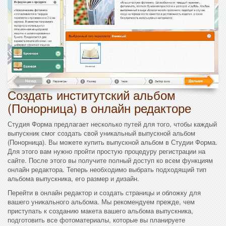
Создать институтский альбом
(Понорница) в онлайн редакторе
Студия Форма предлагает несколько путей для того, чтобы каждый
выпускник смог создать свой уникальный выпускной альбом
(Понорница). Вы можете купить выпускной альбом в Студии Форма.
Для этого вам нужно пройти простую процедуру регистрации на
сайте. После этого вы получите полный доступ ко всем функциям
онлайн редактора. Теперь необходимо выбрать подходящий тип
альбома выпускника, его размер и дизайн.
Перейти в онлайн редактор и создать страницы и обложку для
вашего уникального альбома. Мы рекомендуем прежде, чем
приступать к созданию макета вашего альбома выпускника,
подготовить все фотоматериалы, которые вы планируете