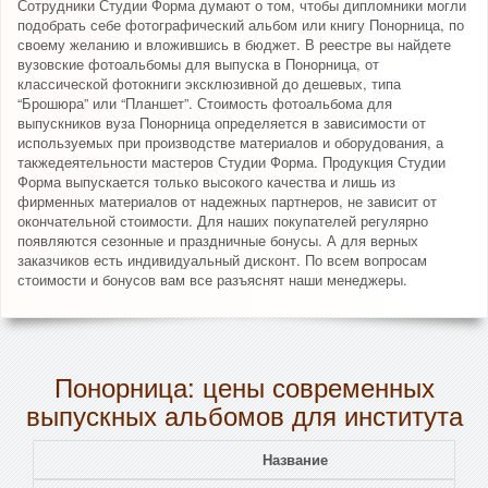
Сотрудники Студии Форма думают о том, чтобы дипломники могли
подобрать себе фотографический альбом или книгу Понорница, по
своему желанию и вложившись в бюджет. В реестре вы найдете
вузовские фотоальбомы для выпуска в Понорница, от
классической фотокниги эксклюзивной до дешевых, типа
“Брошюра” или “Планшет”. Стоимость фотоальбома для
выпускников вуза Понорница определяется в зависимости от
используемых при производстве материалов и оборудования, а
такжедеятельности мастеров Студии Форма. Продукция Студии
Форма выпускается только высокого качества и лишь из
фирменных материалов от надежных партнеров, не зависит от
окончательной стоимости. Для наших покупателей регулярно
появляются сезонные и праздничные бонусы. А для верных
заказчиков есть индивидуальный дисконт. По всем вопросам
стоимости и бонусов вам все разъяснят наши менеджеры.
Понорница: цены современных
выпускных альбомов для института
Название