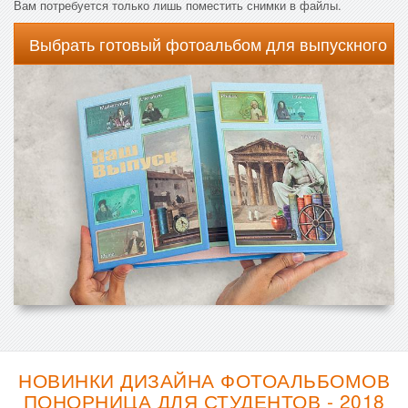
Вам потребуется только лишь поместить снимки в файлы.
Выбрать готовый фотоальбом для выпускного
НОВИНКИ ДИЗАЙНА ФОТОАЛЬБОМОВ
ПОНОРНИЦА ДЛЯ СТУДЕНТОВ - 2018