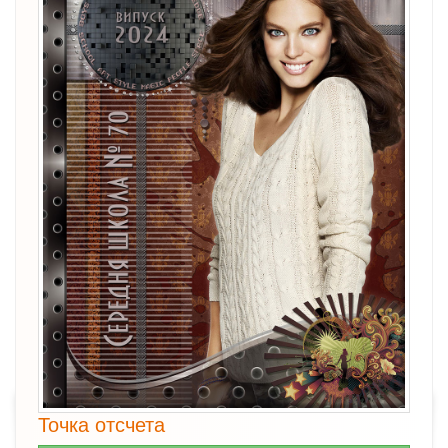
Точка отсчета