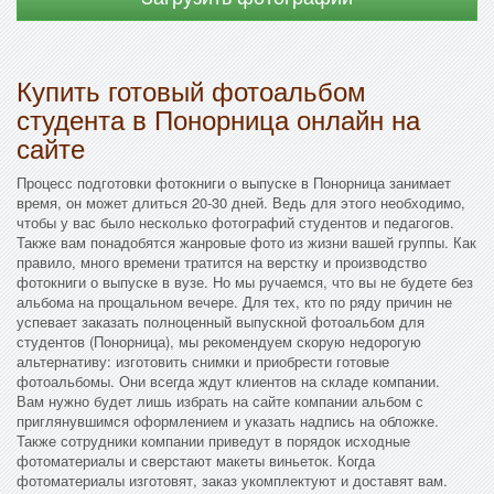
Купить готовый фотоальбом
студента в Понорница онлайн на
сайте
Процесс подготовки фотокниги о выпуске в Понорница занимает
время, он может длиться 20-30 дней. Ведь для этого необходимо,
чтобы у вас было несколько фотографий студентов и педагогов.
Также вам понадобятся жанровые фото из жизни вашей группы. Как
правило, много времени тратится на верстку и производство
фотокниги о выпуске в вузе. Но мы ручаемся, что вы не будете без
альбома на прощальном вечере. Для тех, кто по ряду причин не
успевает заказать полноценный выпускной фотоальбом для
студентов (Понорница), мы рекомендуем скорую недорогую
альтернативу: изготовить снимки и приобрести готовые
фотоальбомы. Они всегда ждут клиентов на складе компании.
Вам нужно будет лишь избрать на сайте компании альбом с
приглянувшимся оформлением и указать надпись на обложке.
Также сотрудники компании приведут в порядок исходные
фотоматериалы и сверстают макеты виньеток. Когда
фотоматериалы изготовят, заказ укомплектуют и доставят вам.