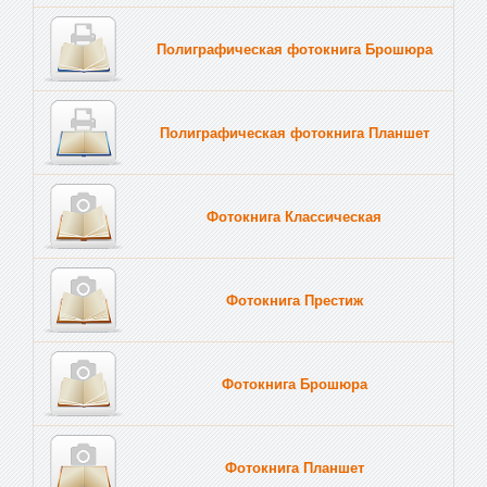
Полиграфическая фотокнига Брошюра
Полиграфическая фотокнига Планшет
Тве
Фотокнига Классическая
Фотокнига Престиж
Фотокнига Брошюра
Фотокнига Планшет
Тве