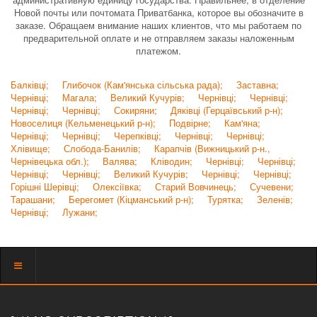
Новой почты или почтомата Приватбанка, которое вы обозначите в
заказе. Обращаем внимание наших клиентов, что мы работаем по
предварительной оплате и не отправляем заказы наложенным
платежом.
Балківці;
Глибочок (Кам'янська сільська рада);
Заставна;
Чернівці;
Магала;
Великий Кучурів;
Чернівці;
Чернівці;
Чернівці;
Чернівці;
Сокиряни;
Дяківці (Герцаївський р-н);
Новоселиця (Кельменецький р-н);
Подвірне;
Кам'яна;
Чернівці;
Чернівці;
Черепківці;
Чернівці;
Чернівці;
Хлівище;
Слобода-Банилів;
Карапчів (Вижницький р-н.,
Чернівецька обл.);
Валява;
Кліводин;
Чернівці;
Чернівці;
Чернівці;
Чернівці;
Великий Кучурів;
Чернівці;
Чернівці;
Горішні Шерівці;
Олексіївка;
Старий Вовчинець;
Сучевени;
Тарашани;
Берегомет (Кіцманський р-н);
Турятка;
Зеленів;
Чернівці;
Лужани;
Показать
меню