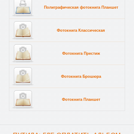
Полиграфическая фотокнига Планшет
Тве
Фотокнига Классическая
Фотокнига Престиж
Фотокнига Брошюра
Фотокнига Планшет
Тве