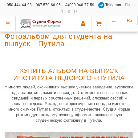
050 444-44-98
067 570-66-06
099 046-77-59
Telegram
Пн-
Пт 10 - 18
Ua
Ru
Показать
Фотоальбом для студента на
меню
выпуск - Путила
КУПИТЬ АЛЬБОМ НА ВЫПУСК
ИНСТИТУТА НЕДОРОГО - ПУТИЛА
У многих людей, окончивших высшее учебное заведение, вузовские
годы остаются в памяти навсегда. Это моменты возвышенных
свиданий и первых собственных решений, сложных сессий и
веселого отдыха. У каждого старшекурсника сегодня имеется
много снимков Путила, отснятых в студенчестве. Студия Форма
рекомендует каждому вузовцу оформить эксклюзивную
студенческую фотокнигу в Путила.