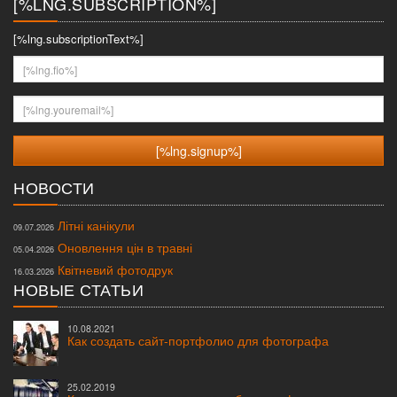
[%LNG.SUBSCRIPTION%]
[%lng.subscriptionText%]
[%lng.fio%]
[%lng.youremail%]
НОВОСТИ
Літні канікули
09.07.2026
Оновлення цін в травні
05.04.2026
Квітневий фотодрук
16.03.2026
НОВЫЕ СТАТЬИ
10.08.2021
Как создать сайт-портфолио для фотографа
25.02.2019