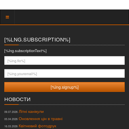
Показать
меню
[%LNG.SUBSCRIPTION%]
[%lng.subscriptionText%]
[%lng.fio%]
[%lng.youremail%]
НОВОСТИ
Літні канікули
09.07.2026
Оновлення цін в травні
05.04.2026
Квітневий фотодрук
16.03.2026