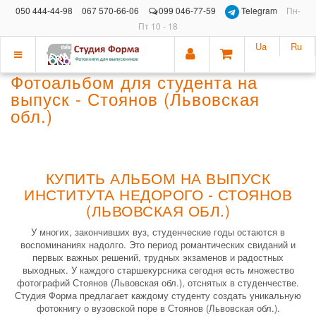
050 444-44-98
067 570-66-06
099 046-77-59
Telegram
Пн-
Пт 10 - 18
Ua
Ru
Показать
Фотоальбом для студента на
меню
выпуск - Стоянов (Львовская
обл.)
КУПИТЬ АЛЬБОМ НА ВЫПУСК
ИНСТИТУТА НЕДОРОГО - СТОЯНОВ
(ЛЬВОВСКАЯ ОБЛ.)
У многих, закончивших вуз, студенческие годы остаются в
воспоминаниях надолго. Это период романтических свиданий и
первых важных решений, трудных экзаменов и радостных
выходных. У каждого старшекурсника сегодня есть множество
фотографий Стоянов (Львовская обл.), отснятых в студенчестве.
Студия Форма предлагает каждому студенту создать уникальную
фотокнигу о вузовской поре в Стоянов (Львовская обл.).