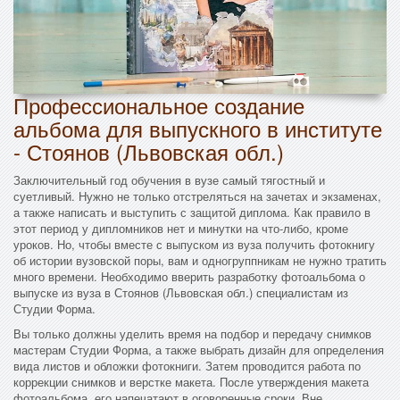
Профессиональное создание
альбома для выпускного в институте
- Стоянов (Львовская обл.)
Заключительный год обучения в вузе самый тягостный и
суетливый. Нужно не только отстреляться на зачетах и экзаменах,
а также написать и выступить с защитой диплома. Как правило в
этот период у дипломников нет и минутки на что-либо, кроме
уроков. Но, чтобы вместе с выпуском из вуза получить фотокнигу
об истории вузовской поры, вам и одногруппникам не нужно тратить
много времени. Необходимо вверить разработку фотоальбома о
выпуске из вуза в Стоянов (Львовская обл.) специалистам из
Студии Форма.
Вы только должны уделить время на подбор и передачу снимков
мастерам Студии Форма, а также выбрать дизайн для определения
вида листов и обложки фотокниги. Затем проводится работа по
коррекции снимков и верстке макета. После утверждения макета
фотоальбома, его напечатают в оговоренные сроки. Вне