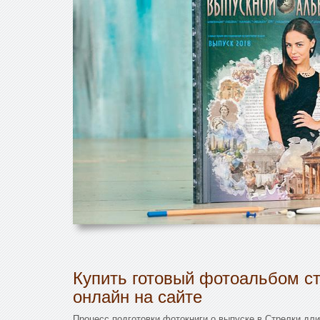
Купить готовый фотоальбом ст
онлайн на сайте
Процесс подготовки фотокниги о выпуске в Стрелки дли