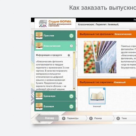
Как заказать выпускн