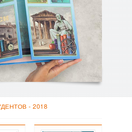
ЕНТОВ - 2018