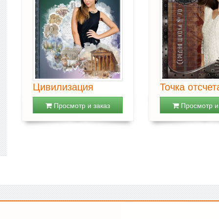
Цивилизация
Точка отсчет
Просмотр и заказ
Просмотр и 