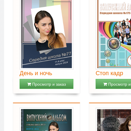
День и ночь
Стоп кадр
Просмотр и заказ
Просмотр и 