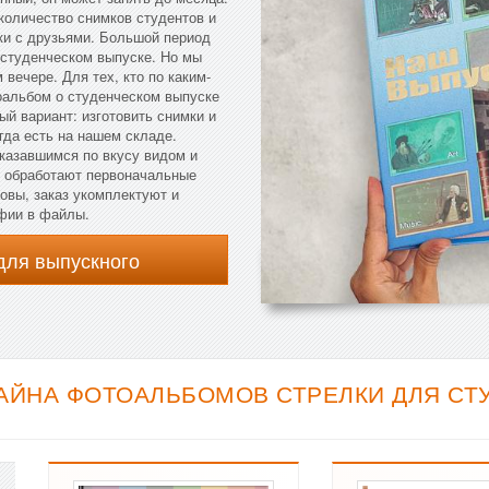
количество снимков студентов и
ки с друзьями. Большой период
 студенческом выпуске. Но мы
вечере. Для тех, кто по каким-
оальбом о студенческом выпуске
й вариант: изготовить снимки и
гда есть на нашем складе.
оказавшимся по вкусу видом и
ы обработают первоначальные
товы, заказ укомплектуют и
афии в файлы.
для выпускного
АЙНА ФОТОАЛЬБОМОВ СТРЕЛКИ ДЛЯ СТУД