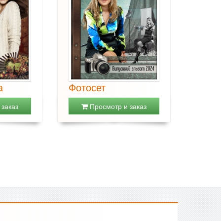
а
Фотосет
заказ
Просмотр и заказ