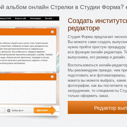
ой альбом онлайн Стрелки в Студии Форма? 
Создать институтс
редакторе
Студия Форма предлагает несколь
Вы можете сами создать выпускн
нужно пройти простую процедуру 
все функции онлайн редактора. 
выпускника, его размер и дизайн.
Воспользоваться онлайн-редактор
Мы рекомендуем прежде, чем при
подготовить все фотоматериалы, 
макета вы можете выбрать, какие
фотографии, как вы посчитаете н
затруднения, то специалисты Студ
только оформить заказ.
Редактор вы