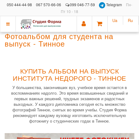
050 444-44-98
067 570-66-06
099 046-77-59
Telegram
Пн-
Пт 10 - 18
Ua
Ru
Показать
Фотоальбом для студента на
меню
выпуск - Тинное
КУПИТЬ АЛЬБОМ НА ВЫПУСК
ИНСТИТУТА НЕДОРОГО - ТИННОЕ
У большинства, закончивших вуз, учебное время остается в
воспоминаниях надолго. Это время возвышенных свиданий и
первых важных решений, трудных экзаменов и радостных
выходных. У каждого дипломника сегодня есть множество
фотографий Тинное, снятых во время учебы. Студия Форма
рекомендует каждому вузовцу изготовить исключительную
фотокнигу о студенческих годах в Тинное.