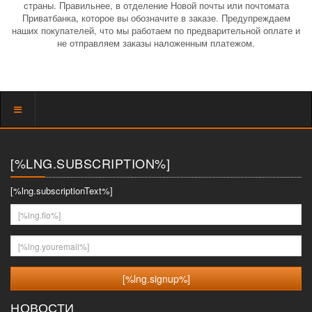
страны. Правильнее, в отделение Новой почты или почтомата
Приватбанка, которое вы обозначите в заказе. Предупреждаем
наших покупателей, что мы работаем по предварительной оплате и
не отправляем заказы наложенным платежом.
Показать
меню
[%LNG.SUBSCRIPTION%]
[%lng.subscriptionText%]
[%lng.fio%]
[%lng.youremail%]
НОВОСТИ