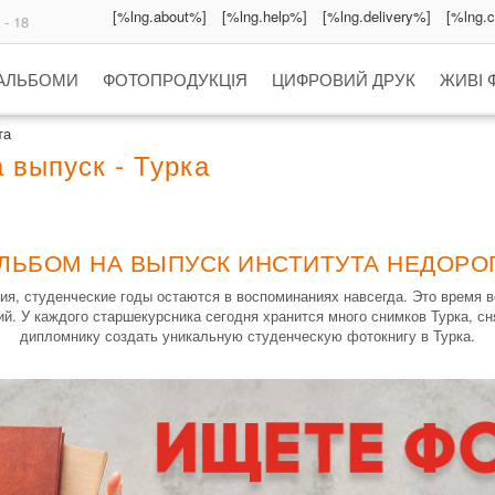
[%lng.about%]
[%lng.help%]
[%lng.delivery%]
[%lng.
 - 18
 АЛЬБОМИ
ФОТОПРОДУКЦІЯ
ЦИФРОВИЙ ДРУК
ЖИВІ 
та
 выпуск - Турка
ЛЬБОМ НА ВЫПУСК ИНСТИТУТА НЕДОРОГ
ния, студенческие годы остаются в воспоминаниях навсегда. Это время 
й. У каждого старшекурсника сегодня хранится много снимков Турка, с
дипломнику создать уникальную студенческую фотокнигу в Турка.