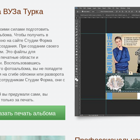
а ВУЗа Турка
воими силами подготовить
ьбома. Чтобы получить в
жно на сайте Студии Форма
создания. При создании своего
ми. Это файлы для
 печатные области и
ки. Воспользовавшись
го фотоальбома, вы не попадете
я на сгибе обложки или разворота
 сотрудникам Студии Форма, они с
й вы придумали сами, вы
только за печать.
азать печать альбома
Профессиональное