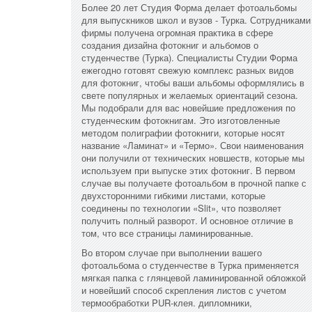
Более 20 лет Студия Форма делает фотоальбомы
для выпускников школ и вузов - Турка. Сотрудниками
фирмы получена огромная практика в сфере
создания дизайна фотокниг и альбомов о
студенчестве (Турка). Специалисты Студии Форма
ежегодно готовят свежую комплекс разных видов
для фотокниг, чтобы ваши альбомы оформлялись в
свете популярных и желаемых ориентаций сезона.
Мы подобрали для вас новейшие предложения по
студенческим фотокнигам. Это изготовленные
методом полиграфии фотокниги, которые носят
название «Ламинат» и «Термо». Свои наименования
они получили от технических новшеств, которые мы
используем при выпуске этих фотокниг. В первом
случае вы получаете фотоальбом в прочной папке с
двухсторонними гибкими листами, которые
соединены по технологии «Slit», что позволяет
получить полный разворот. И основное отличие в
том, что все страницы ламинированные.
Во втором случае при выполнении вашего
фотоальбома о студенчестве в Турка применяется
мягкая папка с глянцевой ламинированной обложкой
и новейший способ скрепления листов с учетом
термообработки PUR-клея. дипломники,