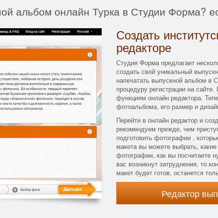
ной альбом онлайн Турка в Студии Форма? е
Создать институтс
редакторе
Студия Форма предлагает несколь
создать свой уникальный выпускн
напечатать выпускной альбом в С
процедуру регистрации на сайте.
функциям онлайн редактора. Теп
фотоальбома, его размер и дизай
Перейти в онлайн редактор и соз
рекомендуем прежде, чем присту
подготовить фотографии , которы
макета вы можете выбрать, какие
фотографии, как вы посчитаете н
вас возникнут затруднения, то к
макет будет готов, останется тол
Редактор вы