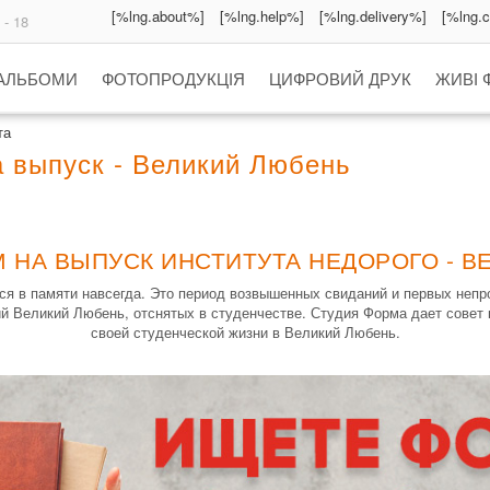
[%lng.about%]
[%lng.help%]
[%lng.delivery%]
[%lng.
 - 18
 АЛЬБОМИ
ФОТОПРОДУКЦІЯ
ЦИФРОВИЙ ДРУК
ЖИВІ 
та
а выпуск - Великий Любень
 НА ВЫПУСК ИНСТИТУТА НЕДОРОГО - 
тся в памяти навсегда. Это период возвышенных свиданий и первых непр
ий Великий Любень, отснятых в студенчестве. Студия Форма дает совет
своей студенческой жизни в Великий Любень.