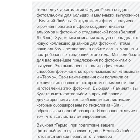
Более двух десятилетий Студия Форма создает
фотоальбомы для больших и маленьких выпускников
- Великий Любень. Сотрудниками фирмы получена
огромная практика в сфере создания дизайна
альбомов и фотокниг о студенческой поре (Великий
Любень). Художники компании каждую осень делают
новую коллекцию дизайнов для фотокниг, чтобы
ваши альбомы оставались в орбите самых модных и
востребованных тенденций этого года. Мы подобрали
для вас новейшие предложения по фотокнигам о
выпуске. Это выполненные полиграфическим
способом фотокниги, которые называются «Ламинат»
и «Термо». Свои наименования они получили от
технических новшеств, которые мы применяем при
изготовлении этих фотокниг. Выбирая «Ламинат» вы
будете иметь фотоальбом в прочной папке с
двухсторонними легко сгибающимися листиками,
которые сброшюрованы по технологии «Slit»,
образовывая полный разворот. И основное отличие в
том, что все листы ламинированные.
Выбирая “Термо» при подготовке вашего
фотоальбома о вузовских годах в Великий Любень
готовится мягкий переплет с глянцевой