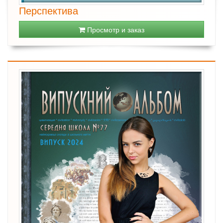
Перспектива
Просмотр и заказ