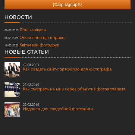
НОВОСТИ
Літні канікули
09.07.2026
Оновлення цін в травні
05.04.2026
Квітневий фотодрук
16.03.2026
НОВЫЕ СТАТЬИ
10.08.2021
Как создать сайт-портфолио для фотографа
25.02.2019
Как смотреть на мир через объектив фотоаппарата
22.02.2019
Надписи для свадебной фотокниги