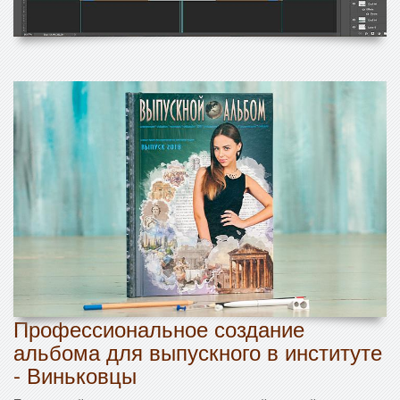
Профессиональное создание
альбома для выпускного в институте
- Виньковцы