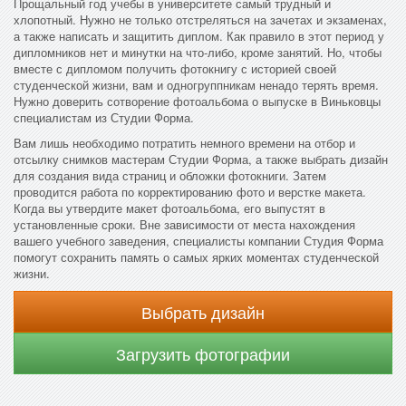
Прощальный год учебы в университете самый трудный и
хлопотный. Нужно не только отстреляться на зачетах и экзаменах,
а также написать и защитить диплом. Как правило в этот период у
дипломников нет и минутки на что-либо, кроме занятий. Но, чтобы
вместе с дипломом получить фотокнигу с историей своей
студенческой жизни, вам и одногруппникам ненадо терять время.
Нужно доверить сотворение фотоальбома о выпуске в Виньковцы
специалистам из Студии Форма.
Вам лишь необходимо потратить немного времени на отбор и
отсылку снимков мастерам Студии Форма, а также выбрать дизайн
для создания вида страниц и обложки фотокниги. Затем
проводится работа по корректированию фото и верстке макета.
Когда вы утвердите макет фотоальбома, его выпустят в
установленные сроки. Вне зависимости от места нахождения
вашего учебного заведения, специалисты компании Студия Форма
помогут сохранить память о самых ярких моментах студенческой
жизни.
Выбрать дизайн
Загрузить фотографии