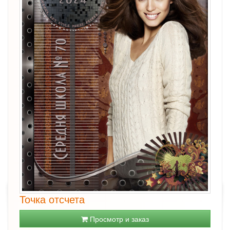
Точка отсчета
Просмотр и заказ