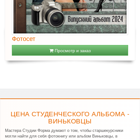
Фотосет
Просмотр и заказ
ЦЕНА СТУДЕНЧЕСКОГО АЛЬБОМА -
ВИНЬКОВЦЫ
Мастера Студии Форма думают о том, чтобы старшекурсники
могли найти для себя фотокнигу или альбом Виньковцы, в