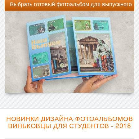
Выбрать готовый фотоальбом для выпускного
НОВИНКИ ДИЗАЙНА ФОТОАЛЬБОМОВ
ВИНЬКОВЦЫ ДЛЯ СТУДЕНТОВ - 2018