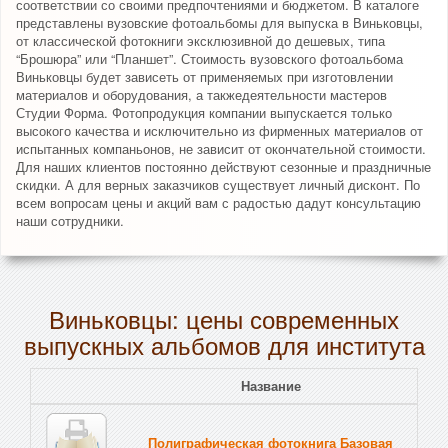
соответствии со своими предпочтениями и бюджетом. В каталоге
представлены вузовские фотоальбомы для выпуска в Виньковцы,
от классической фотокниги эксклюзивной до дешевых, типа
“Брошюра” или “Планшет”. Стоимость вузовского фотоальбома
Виньковцы будет зависеть от применяемых при изготовлении
материалов и оборудования, а такжедеятельности мастеров
Студии Форма. Фотопродукция компании выпускается только
высокого качества и исключительно из фирменных материалов от
испытанных компаньонов, не зависит от окончательной стоимости.
Для наших клиентов постоянно действуют сезонные и праздничные
скидки. А для верных заказчиков существует личный дисконт. По
всем вопросам цены и акций вам с радостью дадут консультацию
наши сотрудники.
Виньковцы: цены современных
выпускных альбомов для института
Название
Полиграфическая фотокнига Базовая