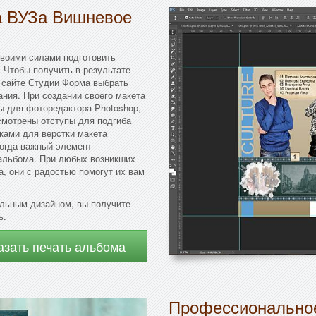
а ВУЗа Вишневое
своими силами подготовить
 Чтобы получить в результате
 сайте Студии Форма выбрать
ния. При создании своего макета
ы для фоторедактора Photoshop,
смотрены отступы для подгиба
ками для верстки макета
когда важный элемент
 альбома. При любых возникших
, они с радостью помогут их вам
льным дизайном, вы получите
ь.
азать печать альбома
Профессиональное