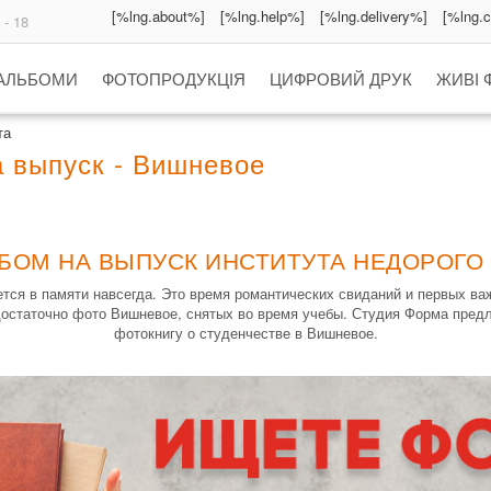
[%lng.about%]
[%lng.help%]
[%lng.delivery%]
[%lng.
 - 18
 АЛЬБОМИ
ФОТОПРОДУКЦІЯ
ЦИФРОВИЙ ДРУК
ЖИВІ 
та
а выпуск - Вишневое
БОМ НА ВЫПУСК ИНСТИТУТА НЕДОРОГО
ется в памяти навсегда. Это время романтических свиданий и первых в
 достаточно фото Вишневое, снятых во время учебы. Студия Форма пред
фотокнигу о студенчестве в Вишневое.