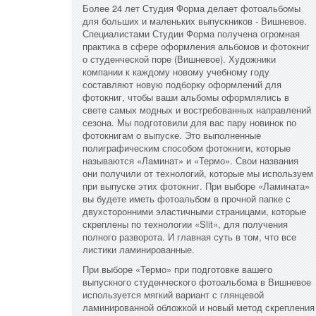
Более 24 лет Студия Форма делает фотоальбомы
для больших и маленьких выпускников - Вишневое.
Специалистами Студии Форма получена огромная
практика в сфере оформления альбомов и фотокниг
о студенческой поре (Вишневое). Художники
компании к каждому новому учебному году
составляют новую подборку оформлений для
фотокниг, чтобы ваши альбомы оформлялись в
свете самых модных и востребованных направлений
сезона. Мы подготовили для вас пару новинок по
фотокнигам о выпуске. Это выполненные
полиграфическим способом фотокниги, которые
называются «Ламинат» и «Термо». Свои названия
они получили от технологий, которые мы используем
при выпуске этих фотокниг. При выборе «Ламината»
вы будете иметь фотоальбом в прочной папке с
двухсторонними эластичными страницами, которые
скреплены по технологии «Slit», для получения
полного разворота. И главная суть в том, что все
листики ламинированные.
При выборе «Термо» при подготовке вашего
выпускного студенческого фотоальбома в Вишневое
используется мягкий вариант с глянцевой
ламинированной обложкой и новый метод скрепления