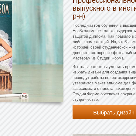
выпускного в инст
р-н)
Последний год обучения в высше
Необходимо не только выдержать 
защитой диплома. Как правило в 
либо, кроме лекций. Но, чтобы в
историей своей студенческой жиз
доверить сотворение фотоальбома
мастерам из Студии Форма.
Вы только должны уделить время
избрать дизайн для создания вид
проведут работы по фотокоррекци
утвердится макет альбома для фо
зависимости от места нахождения
Студия Форма обеспечат сохране
студенчестве.
Выбрать дизайн