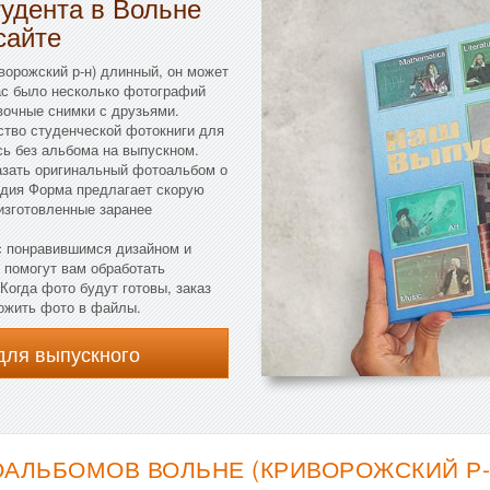
удента в Вольне
сайте
ворожский р-н) длинный, он может
вас было несколько фотографий
вочные снимки с друзьями.
ство студенческой фотокниги для
сь без альбома на выпускном.
казать оригинальный фотоальбом о
тудия Форма предлагает скорую
 изготовленные заранее
 с понравившимся дизайном и
 помогут вам обработать
Когда фото будут готовы, заказ
ожить фото в файлы.
для выпускного
АЛЬБОМОВ ВОЛЬНЕ (КРИВОРОЖСКИЙ Р-Н)