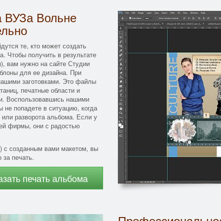
а ВУЗа Вольне
ельно
дутся те, кто может создать
а. Чтобы получить в результате
), вам нужно на сайте Студии
блоны для ее дизайна. При
нашими заготовками. Это файлы
таниц, печатные области и
ки. Воспользовавшись нашими
ы не попадете в ситуацию, когда
 или разворота альбома. Если у
ей фирмы, они с радостью
) с созданным вами макетом, вы
 за печать.
азать печать альбома
Профессиональное