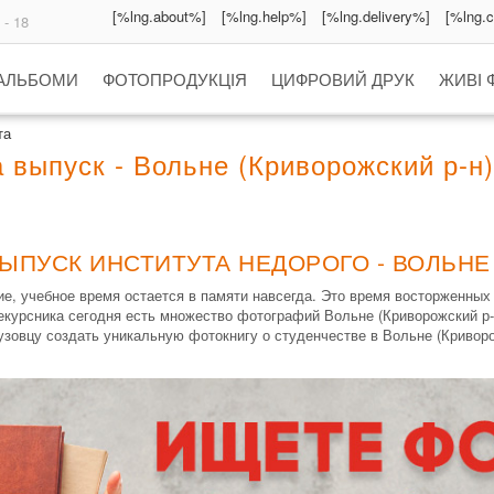
[%lng.about%]
[%lng.help%]
[%lng.delivery%]
[%lng.
 - 18
 АЛЬБОМИ
ФОТОПРОДУКЦІЯ
ЦИФРОВИЙ ДРУК
ЖИВІ 
та
 выпуск - Вольне (Криворожский р-н)
ЫПУСК ИНСТИТУТА НЕДОРОГО - ВОЛЬНЕ
е, учебное время остается в памяти навсегда. Это время восторженных
екурсника сегодня есть множество фотографий Вольне (Криворожский р-н
зовцу создать уникальную фотокнигу о студенчестве в Вольне (Криворо