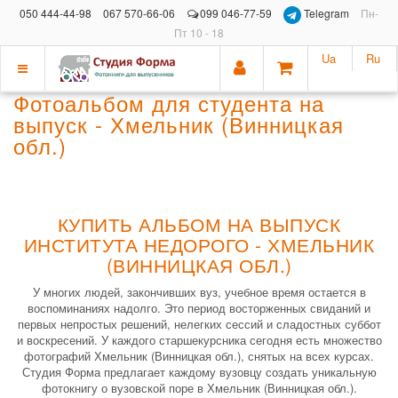
050 444-44-98
067 570-66-06
099 046-77-59
Telegram
Пн-
Пт 10 - 18
Ua
Ru
Показать
Фотоальбом для студента на
меню
выпуск - Хмельник (Винницкая
обл.)
КУПИТЬ АЛЬБОМ НА ВЫПУСК
ИНСТИТУТА НЕДОРОГО - ХМЕЛЬНИК
(ВИННИЦКАЯ ОБЛ.)
У многих людей, закончивших вуз, учебное время остается в
воспоминаниях надолго. Это период восторженных свиданий и
первых непростых решений, нелегких сессий и сладостных суббот
и воскресений. У каждого старшекурсника сегодня есть множество
фотографий Хмельник (Винницкая обл.), снятых на всех курсах.
Студия Форма предлагает каждому вузовцу создать уникальную
фотокнигу о вузовской поре в Хмельник (Винницкая обл.).