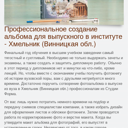
Профессиональное создание
альбома для выпускного в институте
- Хмельник (Винницкая обл.)
Финальный год обучения в высшем учебном заведении самый
тягостный и суетливый. Необходимо не только выдержать зачеты и
экзамены, а также создать и защитить дипломную работу. Обычно
в этот период у дипломников нет и минутки на что-либо, кроме
лекций. Но, чтобы вместе с окончанием учебы получить фотокнигу
об истории вузовской поры, вам с друзьями нетребуется много
времени. Достаточно поручить сотворение фотоальбома о выпуске
из вуза в Хмельник (Винницкая обл.) профессионалам из Студии
Форма.
От вас лишь нужно потратить немного времени на подбор и
передачу снимков специалистам компании, а также избрать дизайн
для оформления листов и обложки фотокниги. Затем проводится
работа по корректированию фото и верстке макета. Когда вы
утвердите макет альбома для фотографий, его выпустят в
установленные сроки. Независимо от того, в каком городе