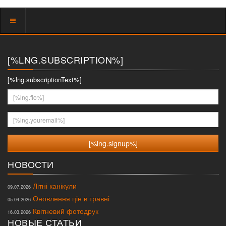
Показать
меню
[%LNG.SUBSCRIPTION%]
[%lng.subscriptionText%]
[%lng.fio%]
[%lng.youremail%]
НОВОСТИ
Літні канікули
09.07.2026
Оновлення цін в травні
05.04.2026
Квітневий фотодрук
16.03.2026
НОВЫЕ СТАТЬИ