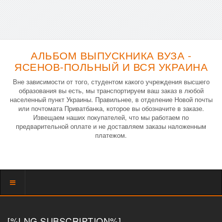
АЛЬБОМ ВЫПУСКНИКА ВУЗА -
ЯСЕНОВ-ПОЛЬНЫЙ И ВСЯ УКРАИНА
Вне зависимости от того, студентом какого учреждения высшего
образования вы есть, мы транспортируем ваш заказ в любой
населенный пункт Украины. Правильнее, в отделение Новой почты
или почтомата Приватбанка, которое вы обозначите в заказе.
Извещаем наших покупателей, что мы работаем по
предварительной оплате и не доставляем заказы наложенным
платежом.
Показать
меню
[%LNG.SUBSCRIPTION%]