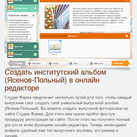
Создать институтский альбом
(Ясенов-Польный) в онлайн
редакторе
Студия Форма предлагает несколько путей для того, чтобы каждый
выпускник смог создать свой уникальный выпускной альбом
(Ясенов-Польный). Вы можете создать выпускной фотоальбом на
сайте Студии Форма. Для этого вам нужно пройти простую
процедуру регистрации на сайте. После этого вы получите полный
доступ ко всем функциям онлайн редактора. Теперь необходимо
выбрать удобный вам тип выпускного альбома, его размер и
дизайн.