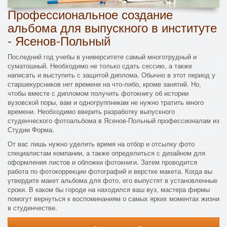
Профессиональное создание
альбома для выпускного в институте
- Ясенов-Польный
Последний год учебы в университете самый многотрудный и
суматошный. Необходимо не только сдать сессию, а также
написать и выступить с защитой диплома. Обычно в этот период у
старшекурсников нет времени на что-либо, кроме занятий. Но,
чтобы вместе с дипломом получить фотокнигу об истории
вузовской поры, вам и одногруппникам не нужно тратить много
времени. Необходимо вверить разработку выпускного
студенческого фотоальбома в Ясенов-Польный профессионалам из
Студии Форма.
От вас лишь нужно уделить время на отбор и отсылку фото
специалистам компании, а также определиться с дизайном для
оформления листов и обложки фотокниги. Затем проводится
работа по фотокоррекции фотографий и верстке макета. Когда вы
утвердите макет альбома для фото, его выпустят в установленные
сроки. В каком бы городе на находился ваш вуз, мастера фирмы
помогут вернуться к воспоминаниям о самых ярких моментах жизни
в студенчестве.