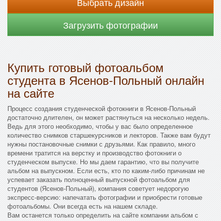
Выбрать дизайн
Загрузить фотографии
Купить готовый фотоальбом
студента в Ясенов-Польный онлайн
на сайте
Процесс создания студенческой фотокниги в Ясенов-Польный
достаточно длителен, он может растянуться на несколько недель.
Ведь для этого необходимо, чтобы у вас было определенное
количество снимков старшекурсников и лекторов. Также вам будут
нужны постановочные снимки с друзьями. Как правило, много
времени тратится на верстку и производство фотокниги о
студенческом выпуске. Но мы даем гарантию, что вы получите
альбом на выпускном. Если есть, кто по каким-либо причинам не
успевает заказать полноценный выпускной фотоальбом для
студентов (Ясенов-Польный), компания советует недорогую
экспресс-версию: напечатать фотографии и приобрести готовые
фотоальбомы. Они всегда есть на нашем складе.
Вам останется только определить на сайте компании альбом с