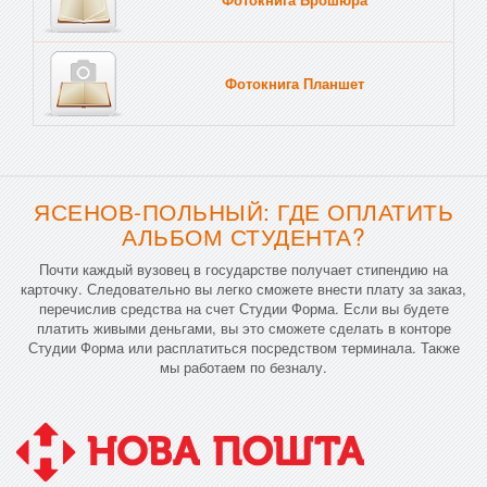
Фотокнига Планшет
Тве
ЯСЕНОВ-ПОЛЬНЫЙ: ГДЕ ОПЛАТИТЬ
АЛЬБОМ СТУДЕНТА?
Почти каждый вузовец в государстве получает стипендию на
карточку. Следовательно вы легко сможете внести плату за заказ,
перечислив средства на счет Студии Форма. Если вы будете
платить живыми деньгами, вы это сможете сделать в конторе
Студии Форма или расплатиться посредством терминала. Также
мы работаем по безналу.