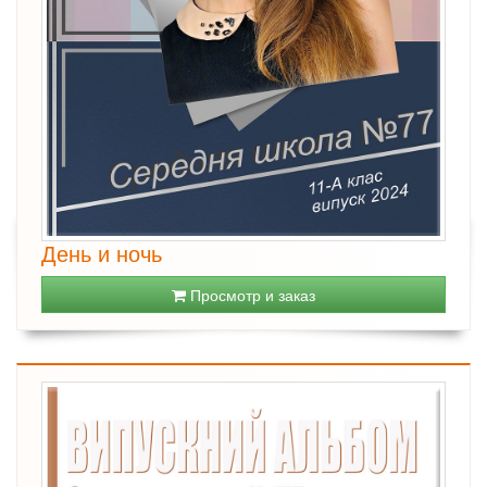
День и ночь
Просмотр и заказ