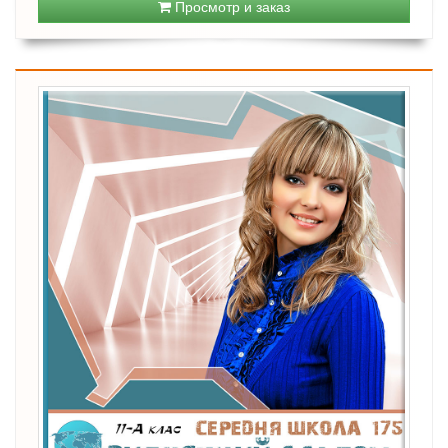
Просмотр и заказ