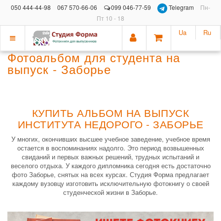
050 444-44-98
067 570-66-06
099 046-77-59
Telegram
Пн-
Пт 10 - 18
Ua
Ru
Показать
Фотоальбом для студента на
меню
выпуск - Заборье
КУПИТЬ АЛЬБОМ НА ВЫПУСК
ИНСТИТУТА НЕДОРОГО - ЗАБОРЬЕ
У многих, окончивших высшее учебное заведение, учебное время
остается в воспоминаниях надолго. Это период возвышенных
свиданий и первых важных решений, трудных испытаний и
веселого отдыха. У каждого дипломника сегодня есть достаточно
фото Заборье, снятых на всех курсах. Студия Форма предлагает
каждому вузовцу изготовить исключительную фотокнигу о своей
студенческой жизни в Заборье.