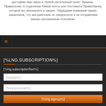
доставим ваш заказ в любой населенный пункт Украины.
Правильнее, в отделение Новой почты или почтомата Приватбанка,
которое вы обозначите в заказе. Обращаем внимание наших
заказчиков, что мы работаем по предоплате и не отправляем
заказы наложенным платежом.
Показать
меню
[%LNG.SUBSCRIPTION%]
[%lng.subscriptionText%]
[%lng.fio%]
[%lng.youremail%]