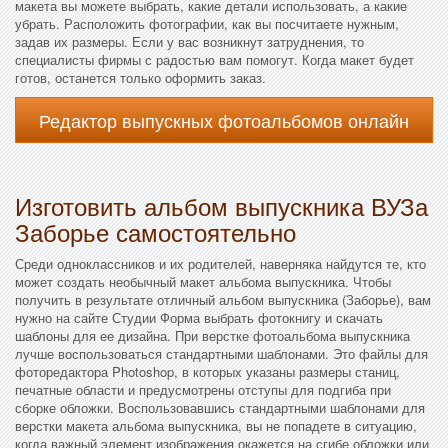
макета вы можете выбрать, какие детали использовать, а какие
убрать. Расположить фотографии, как вы посчитаете нужным,
задав их размеры. Если у вас возникнут затруднения, то
специалисты фирмы с радостью вам помогут. Когда макет будет
готов, останется только оформить заказ.
Редактор выпускных фотоальбомов онлайн
Изготовить альбом выпускника ВУЗа
Заборье самостоятельно
Среди одноклассников и их родителей, наверняка найдутся те, кто
может создать необычный макет альбома выпускника. Чтобы
получить в результате отличный альбом выпускника (Заборье), вам
нужно на сайте Студии Форма выбрать фотокнигу и скачать
шаблоны для ее дизайна. При верстке фотоальбома выпускника
лучше воспользоваться стандартными шаблонами. Это файлы для
фоторедактора Photoshop, в которых указаны размеры станиц,
печатные области и предусмотрены отступы для подгиба при
сборке обложки. Воспользовавшись стандартными шаблонами для
верстки макета альбома выпускника, вы не попадете в ситуацию,
когда важный элемент изображения окажется на сгибе обложки или