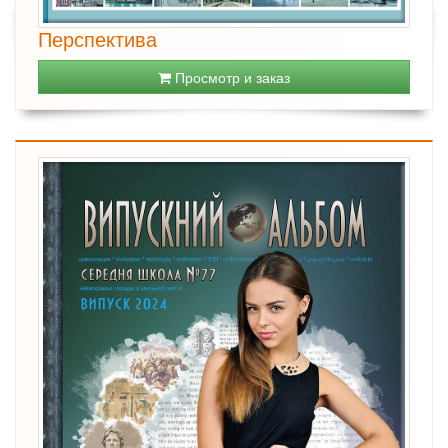
Перспектива
Просмотр и заказ