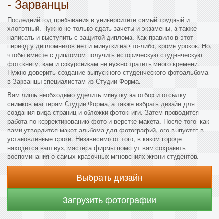
- Зарванцы
Последний год пребывания в университете самый трудный и
хлопотный. Нужно не только сдать зачеты и экзамены, а также
написать и выступить с защитой диплома. Как правило в этот
период у дипломников нет и минутки на что-либо, кроме уроков. Но,
чтобы вместе с дипломом получить историческую студенческую
фотокнигу, вам и сокурсникам не нужно тратить много времени.
Нужно доверить создание выпускного студенческого фотоальбома
в Зарванцы специалистам из Студии Форма.
Вам лишь необходимо уделить минутку на отбор и отсылку
снимков мастерам Студии Форма, а также избрать дизайн для
создания вида страниц и обложки фотокниги. Затем проводится
работа по корректированию фото и верстке макета. После того, как
вами утвердится макет альбома для фотографий, его выпустят в
установленные сроки. Независимо от того, в каком городе
находится ваш вуз, мастера фирмы помогут вам сохранить
воспоминания о самых красочных мгновениях жизни студентов.
Выбрать дизайн
Загрузить фотографии