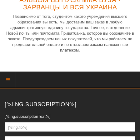
ЗАРВАНЦЫ И ВСЯ УКРАИНА
Независимо от того, студентом какого учреждения высшего
образования вы есть, мы доставим ваш заказ в любую
административную единицу государства. Точнее, в отделение
Новой почты или почтомата Приватбанка, которое вы обозначите в
заказе. Предупреждаем наших покупателей, что мы работаем по
предварительной оплате и не отсылаем заказы наложенным
платежом.
Показать
меню
[%LNG.SUBSCRIPTION%]
[%lng.subscriptionText%]
[%lng.fio%]
[%lng.youremail%]