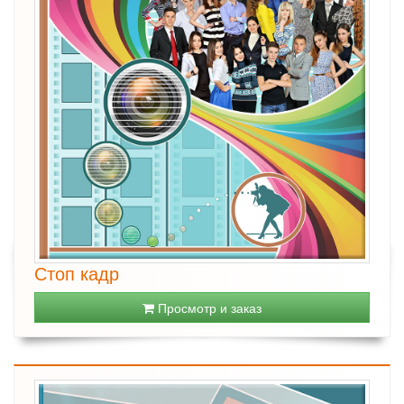
Стоп кадр
Просмотр и заказ