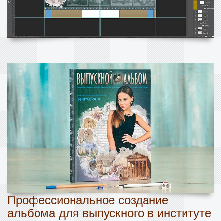
Профессиональное создание
альбома для выпускного в институте