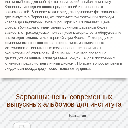
могли выбрать для себя фотографический альбом или книгу
Зарванцы, исходя из своих предпочтений и финансовых
возможностей. В списке можно увидеть вузовские фотоальбомы
для выпуска в Зарванцы, от классической фотокниги премиум-
класса до бюджетних, типа “Брошюра” или “Планшет”. Цена
фотоальбома для студентов-выпускников Зарванцы будет
зависеть от расходуемых при выпуске материалов и оборудования,
а такжедеятельности мастеров Студии Форма. Фотопродукция
компании имеет высокое качество и лишь из фирменных
материалов от испытанных компаньонов, не зависит от
окончательной стоимости. Для наших клиентов постоянно
действуют сезонные и праздничные бонусы. А для постоянных
клиентов предусмотрен личный дисконт. По всем вопросам цены и
скидок вам всегда дадут совет наши сотрудники.
Зарванцы: цены современных
выпускных альбомов для института
Название