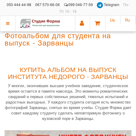
050 444-44-98
067 570-66-06
099 046-77-59
Telegram
Пн-
Пт 10 - 18
Ua
Ru
Показать
Фотоальбом для студента на
меню
выпуск - Зарванцы
КУПИТЬ АЛЬБОМ НА ВЫПУСК
ИНСТИТУТА НЕДОРОГО - ЗАРВАНЦЫ
У многих, окончивших высшее учебное заведение, студенческое
время остается в памяти навсегда. Это моменты романтических
свиданий и первых собственных решений, тяжелых испытаний и
радостных выходных. У каждого студента сегодня есть множество
фотографий Зарванцы, снятых во время учебы. Студия Форма дает
совет каждому студенту сделать неповторимую фотокнигу о
вузовской поре в Зарванцы.