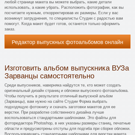
любой странице макета вы можете выбрать, какие детали
использовать, а какие убрать. Расположить фотографии, как вы
посчитаете нужным, откорректировав их размеры. Если у вас
возникнут затруднения, то специалисты Студии с радостью вам
помогут. Когда макет будет готов, останется только оформить
заказ.
Редактор выпускных фотоальбомов онлайн
Изготовить альбом выпускника ВУЗа
Зарванцы самостоятельно
Среди выпускников, наверняка найдутся те, кто может создать
оригинальный дизайн страниц и обложки выпускного фотоальбома.
Чтобы получить в результате отличный выпускной альбом
(Зарванцы), вам нужно на сайте Студии Форма выбрать
подходящую фотокнигу и скачать заготовки макетов для ее
верстки. При разработке собственного дизайна лучше
воспользоваться стандартными шаблонами. Это файлы для
фоторедактора Photoshop, в них указаны размеры станиц, печатные
области и предусмотрены отступы для подгиба при сборке обложки.
Воспользовавшись стандартными шаблонами для верстки макета