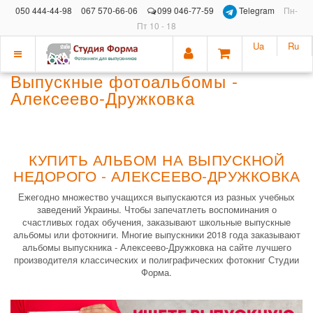
050 444-44-98
067 570-66-06
099 046-77-59
Telegram
Пн-
Пт 10 - 18
Ua
Ru
Показать
Выпускные фотоальбомы -
меню
Алексеево-Дружковка
КУПИТЬ АЛЬБОМ НА ВЫПУСКНОЙ
НЕДОРОГО - АЛЕКСЕЕВО-ДРУЖКОВКА
Ежегодно множество учащихся выпускаются из разных учебных
заведений Украины. Чтобы запечатлеть воспоминания о
счастливых годах обучения, заказывают школьные выпускные
альбомы или фотокниги. Многие выпускники 2018 года заказывают
альбомы выпускника - Алексеево-Дружковка на сайте лучшего
производителя классических и полиграфических фотокниг Студии
Форма.