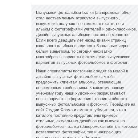
Выпускной фотоальбом Балки (Запорожская обл.)
стал неотъемлемым атрибутом выпускного ,
выпускники получают не только аттестат, но и
альбом с фотографиями учителей и одноклассников.
Дизайн выпускных альбомов постоянно меняется.
Если всего двадцать лет назад дизайн страниц
школьного альбома сводился к банальным черно-
белым виньеткам, то сегодня неохватно
многообразны варианты фотосъемки выпускников,
вариантов выпускных фотоальбомов и фотокниг.
Наши специалисты постоянно следят за модой в
дизайне выпускных фотоальбомов, чтобы
предложить клиентам альбомы, отвечающие
современным требованиям. К каждому новому
учебному году наши художники разрабатывают
новые варианты оформления страниц и обложек
выпускных фотоальбомов и фотокниг. Перейдите на
сайт Студии Форма и сможете убедиться, что в
каталоге постоянно представлены примеры
стильных, актуальных дизайнов как выпускных
фотоальбомов - Балки (Запорожская обл.), в которые
вставляются фотографии, так и набирающих
популярность выпускных фотокниг.