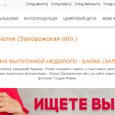
[%lng.about%]
[%lng.help%]
[%lng.delivery%]
[%lng.
 - 18
 АЛЬБОМИ
ФОТОПРОДУКЦІЯ
ЦИФРОВИЙ ДРУК
ЖИВІ 
алки (Запорожская обл.)
НА ВЫПУСКНОЙ НЕДОРОГО - БАЛКИ (ЗА
учебных заведений Украины. Чтобы сохранить память о счастливых шко
вают выпускные фотоальбомы - Балки (Запорожская обл.) на сайте извес
фотокниг Студии Форма.