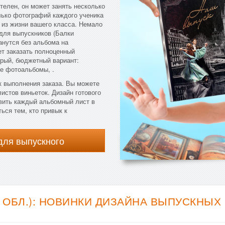
телен, он может занять несколько
лько фотографий каждого ученика
 из жизни вашего класса. Немало
 для выпускников (Балки
танутся без альбома на
ет заказать полноценный
рый, бюджетный вариант:
е фотоальбомы, .
к выполнения заказа. Вы можете
листов виньеток. Дизайн готового
вить каждый альбомный лист в
ься тем, кто привык к
для выпускного
 ОБЛ.): НОВИНКИ ДИЗАЙНА ВЫПУСКНЫХ 