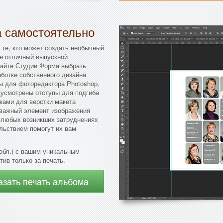
а самостоятельно
 те, кто может создать необычный
те отличный выпускной
сайте Студии Форма выбрать
аботке собственного дизайна
ы для фоторедактора Photoshop,
дусмотрены отступы для подгиба
ками для верстки макета
а важный элемент изображения
и любых возникших затруднениях
льствием помогут их вам
обл.) с вашим уникальным
тив только за печать.
азать печать альбома