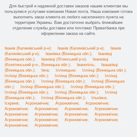
Для быстрой и надежной доставки заказов нашим клиентам мы
пользуемся услугами компании Новая почта. Наша компания готова
выполнить заказ клиента из любого населенного пункта на
территории Украины. Вам достаточно выбрать ближайшее
отделение службы доставки или почтомат Приватбанка при
оформлении заказа на сайте.
Іванів (Калинівський р-н);
Іванів (Калинівський р-н);
Іванів
(Калинівський р-н);
Іванівка (Вінницька обл.);
Іванівці
(Вінницька обл.);
Іванівці (Літинський р-н);
Іванківці
(Козятинський р-н., Вінницька обл.);
Іванопіль;
Івашківці
(Вінницька обл.);
Івча;
Іллінецьке;
Іллінці (Вінницька обл.);
Іллінці (Вінницька обл.);
Іллінці (Вінницька обл.);
Іллінці
(Вінницька обл.);
Іллінці (Вінницька обл.);
Іллінці (Вінницька
обл.);
Іллінці (Вінницька обл.);
Іллінці (Вінницька обл.);
Іллінці (Вінницька обл.);
Іллінці (Вінницька обл.);
Іллінці
(Вінницька обл.);
Іллінці (Вінницька обл.);
Ільківка;
Іскриня;
Агрономічне;
Агрономічне;
Агрономічне;
Агрономічне;
Агрономічне;
Агрономічне;
Агрономічне;
Агрономічне;
Агрономічне;
Агрономічне;
Агрономічне;
Агрономічне;
Агрономічне;
Агрономічне;
Агрономічне;
Агрономічне;
Агрономічне;