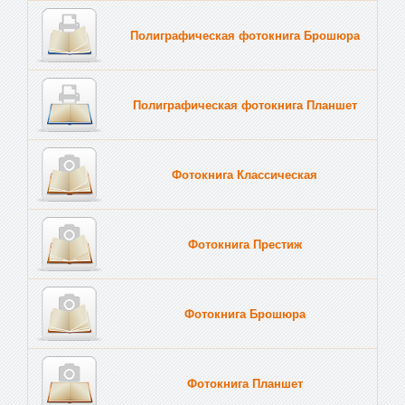
Полиграфическая фотокнига Брошюра
Полиграфическая фотокнига Планшет
Тве
Фотокнига Классическая
Фотокнига Престиж
Фотокнига Брошюра
Фотокнига Планшет
Тве