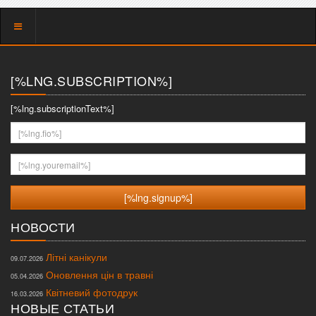
Показать
меню
[%LNG.SUBSCRIPTION%]
[%lng.subscriptionText%]
[%lng.fio%]
[%lng.youremail%]
НОВОСТИ
Літні канікули
09.07.2026
Оновлення цін в травні
05.04.2026
Квітневий фотодрук
16.03.2026
НОВЫЕ СТАТЬИ