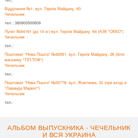
Відділення №1: вул. Героїв Майдану, 60
Чечельник
тел.: 380800500609
Пункт №54191 (до 10 кг) вул. Героїв Майдану, 64 (АЗК "ОККО")
Чечельник
тел.:
Поштомат "Нова Пошта" №42061: вул. Героїв Майдану, 26 (біля
магазину "ТІП-ТОФ")
Чечельник
тел.:
Поштомат "Нова Пошта" №55778: вул. Жовтнева, 33 (при вході в
"Лаванда Маркет")
Чечельник
тел.:
АЛЬБОМ ВЫПУСКНИКА - ЧЕЧЕЛЬНИК
И ВСЯ УКРАИНА