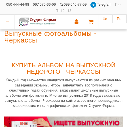
050 444-44-98
067 570-66-06
099 046-77-59
Telegram
Пн-
Пт 10 - 18
Ua
Ru
Показать
Выпускные фотоальбомы -
меню
Черкассы
КУПИТЬ АЛЬБОМ НА ВЫПУСКНОЙ
НЕДОРОГО - ЧЕРКАССЫ
Каждый год множество учащихся выпускаются из разных учебных
заведений Украины. Чтобы запечатлеть воспоминания о
счастливых годах обучения, заказывают школьные выпускные
альбомы или фотокниги. Многие выпускники 2018 года заказывают
выпускные альбомы - Черкассы на сайте известного производителя
классических и полиграфических фотокниг Студии Форма.