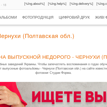
[%lng.about%]
[%lng.help%]
[%lng.delivery%]
[%lng.
 - 18
 АЛЬБОМИ
ФОТОПРОДУКЦІЯ
ЦИФРОВИЙ ДРУК
ЖИВІ 
ернухи (Полтавская обл.)
НА ВЫПУСКНОЙ НЕДОРОГО - ЧЕРНУХИ (П
ных заведений Украины. Чтобы запечатлеть воспоминания о годах обу
т выпускные фотоальбомы - Чернухи (Полтавская обл.) на сайте извест
фотокниг Студии Форма.