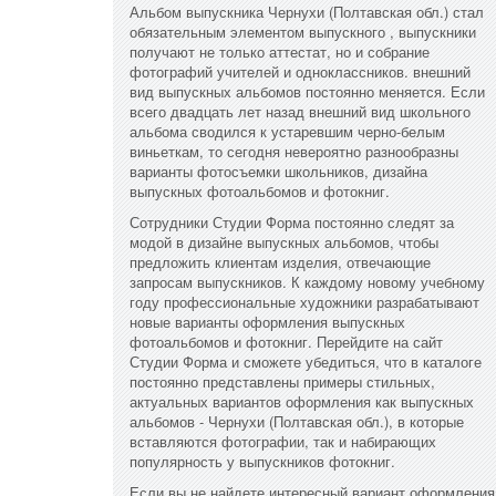
Альбом выпускника Чернухи (Полтавская обл.) стал
обязательным элементом выпускного , выпускники
получают не только аттестат, но и собрание
фотографий учителей и одноклассников. внешний
вид выпускных альбомов постоянно меняется. Если
всего двадцать лет назад внешний вид школьного
альбома сводился к устаревшим черно-белым
виньеткам, то сегодня невероятно разнообразны
варианты фотосъемки школьников, дизайна
выпускных фотоальбомов и фотокниг.
Сотрудники Студии Форма постоянно следят за
модой в дизайне выпускных альбомов, чтобы
предложить клиентам изделия, отвечающие
запросам выпускников. К каждому новому учебному
году профессиональные художники разрабатывают
новые варианты оформления выпускных
фотоальбомов и фотокниг. Перейдите на сайт
Студии Форма и сможете убедиться, что в каталоге
постоянно представлены примеры стильных,
актуальных вариантов оформления как выпускных
альбомов - Чернухи (Полтавская обл.), в которые
вставляются фотографии, так и набирающих
популярность у выпускников фотокниг.
Если вы не найдете интересный вариант оформления