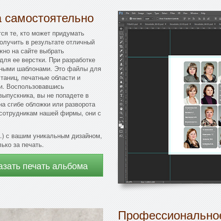
а самостоятельно
тся те, кто может придумать
олучить в результате отличный
жно на сайте выбрать
для ее верстки. При разработке
тными шаблонами. Это файлы для
таниц, печатные области и
ки. Воспользовавшись
ыпускника, вы не попадете в
на сгибе обложки или разворота
 сотрудникам нашей фирмы, они с
.) с вашим уникальным дизайном,
ько за печать.
азать печать альбома
Профессиональное