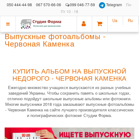
050 444-44-98
067 570-66-06
099 046-77-59
Telegram
Пн-
Пт 10 - 18
Ua
Ru
Показать
Выпускные фотоальбомы -
меню
Червоная Каменка
КУПИТЬ АЛЬБОМ НА ВЫПУСКНОЙ
НЕДОРОГО - ЧЕРВОНАЯ КАМЕНКА
Ежегодно множество учащихся выпускаются из разных учебных
заведений Украины. Чтобы сохранить память о школьных годах,
отлично подойдут школьные выпускные альбомы или фотокниги.
Многие выпускники 2018 года заказывают выпускные фотоальбомы
- Червоная Каменка на сайте лучшего производителя классических
и полиграфических фотокниг Студии Форма.