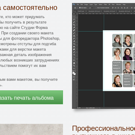
а самостоятельно
те, кто может придумать
бы получить в результате
но на сайте Студии Форма
 При создании своего макета
ы для фоторедактора Photoshop,
смотрены отступы для подгиба
ками для верстки макета
 важная деталь изображения
и любых возникших затруднениях
льствием помогут их вам
ым вами макетом, вы получите
ь.
азать печать альбома
Профессиональное