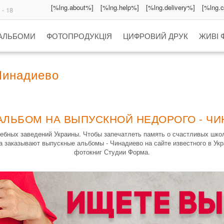
[%lng.about%]
[%lng.help%]
[%lng.delivery%]
[%lng.
 - 18
 АЛЬБОМИ
ФОТОПРОДУКЦІЯ
ЦИФРОВИЙ ДРУК
ЖИВІ 
Чинадиево
АЛЬБОМ НА ВЫПУСКНОЙ НЕДОРОГО - Ч
ебных заведений Украины. Чтобы запечатлеть память о счастливых шко
а заказывают выпускные альбомы - Чинадиево на сайте известного в Ук
фотокниг Студии Форма.