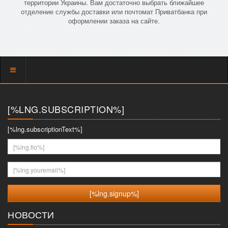
территории Украины. Вам достаточно выбрать ближайшее
отделение службы доставки или почтомат Приватбанка при
оформлении заказа на сайте.
Показать
меню
[%LNG.SUBSCRIPTION%]
[%lng.subscriptionText%]
[%lng.fio%]
[%lng.youremail%]
НОВОСТИ