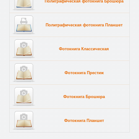
Полиграфическая фотокнига Брошюра
Полиграфическая фотокнига Планшет
Тве
Фотокнига Классическая
Фотокнига Престиж
Фотокнига Брошюра
Фотокнига Планшет
Тве