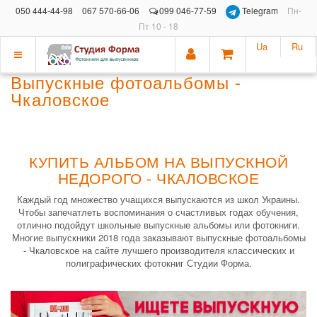
050 444-44-98
067 570-66-06
099 046-77-59
Telegram
Пн-
Пт 10 - 18
Ua
Ru
Показать
Выпускные фотоальбомы -
меню
Чкаловское
КУПИТЬ АЛЬБОМ НА ВЫПУСКНОЙ
НЕДОРОГО - ЧКАЛОВСКОЕ
Каждый год множество учащихся выпускаются из школ Украины.
Чтобы запечатлеть воспоминания о счастливых годах обучения,
отлично подойдут школьные выпускные альбомы или фотокниги.
Многие выпускники 2018 года заказывают выпускные фотоальбомы
- Чкаловское на сайте лучшего производителя классических и
полиграфических фотокниг Студии Форма.