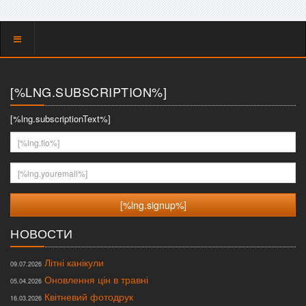
Показать
меню
[%LNG.SUBSCRIPTION%]
[%lng.subscriptionText%]
[%lng.fio%]
[%lng.youremail%]
НОВОСТИ
Літні канікули
09.07.2026
Оновлення цін в травні
05.04.2026
Квітневий фотодрук
16.03.2026