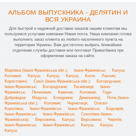
АЛЬБОМ ВЫПУСКНИКА - ДЕЛЯТИН И
ВСЯ УКРАИНА
Для быстрой и надежной доставки заказов нашим клиентам мы
пользуемся услугами компании Новая почта. Наша компания готова
выполнить заказ клиента из любого населенного пункта на
территории Украины. Вам достаточно выбрать ближайшее
отделение службы доставки или почтомат Приватбанка при
оформлении заказа на сайте.
Марківка (Івано-Франківська обл.);
Івано-Франківськ;
Калуш;
Коломия;
Калуш;
Калуш;
Калуш;
Косів;
Ланчин;
Коростовичі;
Сокіл (Івано-Франківська обл.);
Богородчани;
Івано-Франківськ;
Богородчани;
Тисмениця;
Івано-
Франківськ;
Печеніжин;
Камінне;
Коломия;
Годи-
Добровідка;
Медуха;
Блюдники;
Демешківці;
Потік (Івано-
Франківська обл.);
Коломия;
Чернелиця;
Олієво-
Королівка;
Івано-Франківськ;
Івано-Франківськ;
Боднарів;
Івано-Франківськ;
Івано-Франківськ;
Соколівка (Івано-
Франківська);
Верховина;
Калуш;
Верховина;
Черніїв;
Івано-Франківськ;
Івано-Франківськ;
Калуш;
Калуш;
Калуш;