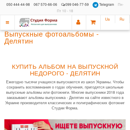
050 444-44-98
067 570-66-06
099 046-77-59
Telegram
Пн-
Пт 10 - 18
Ua
Ru
Показать
Выпускные фотоальбомы -
меню
Делятин
КУПИТЬ АЛЬБОМ НА ВЫПУСКНОЙ
НЕДОРОГО - ДЕЛЯТИН
Ежегодно тысячи учащихся выпускаются из школ Украины. Чтобы
сохранить воспоминания о годах обучения, пригодятся школьные
выпускные альбомы или фотокниги. Многие выпускники 2018 года
заказывают альбомы выпускника - Делятин на сайте известного в
Украине производителя классических и полиграфических фотокниг
Студии Форма.