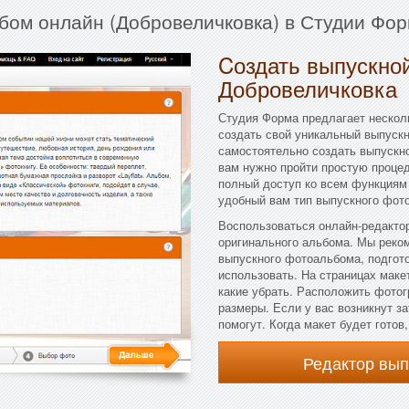
ьбом онлайн (Добровеличковка) в Студии Фор
Cоздать выпускной
Добровеличковка
Студия Форма предлагает несколь
создать свой уникальный выпуск
самостоятельно создать выпускно
вам нужно пройти простую процед
полный доступ ко всем функциям
удобный вам тип выпускного фото
Воспользоваться онлайн-редактор
оригинального альбома. Мы реко
выпускного фотоальбома, подгот
использовать. На страницах маке
какие убрать. Расположить фотог
размеры. Если у вас возникнут з
помогут. Когда макет будет готов
Редактор вы