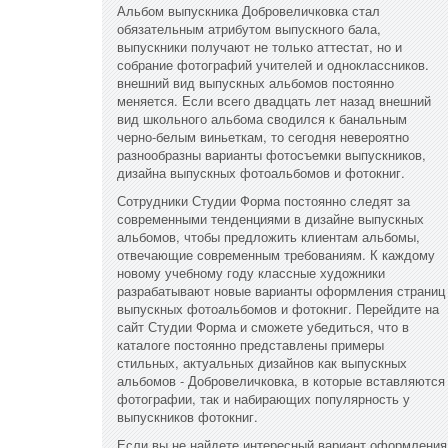
Альбом выпускника Добровеличковка стал
обязательным атрибутом выпускного бала,
выпускники получают не только аттестат, но и
собрание фотографий учителей и одноклассников.
внешний вид выпускных альбомов постоянно
меняется. Если всего двадцать лет назад внешний
вид школьного альбома сводился к банальным
черно-белым виньеткам, то сегодня невероятно
разнообразны варианты фотосъемки выпускников,
дизайна выпускных фотоальбомов и фотокниг.
Сотрудники Студии Форма постоянно следят за
современными тенденциями в дизайне выпускных
альбомов, чтобы предложить клиентам альбомы,
отвечающие современным требованиям. К каждому
новому учебному году классные художники
разрабатывают новые варианты оформления страниц
выпускных фотоальбомов и фотокниг. Перейдите на
сайт Студии Форма и сможете убедиться, что в
каталоге постоянно представлены примеры
стильных, актуальных дизайнов как выпускных
альбомов - Добровеличковка, в которые вставляются
фотографии, так и набирающих популярность у
выпускников фотокниг.
Если вы не найдете интересный вариант оформления