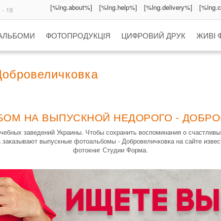
[%lng.about%]
[%lng.help%]
[%lng.delivery%]
[%lng.
 - 18
 АЛЬБОМИ
ФОТОПРОДУКЦІЯ
ЦИФРОВИЙ ДРУК
ЖИВІ 
Добровеличковка
БОМ НА ВЫПУСКНОЙ НЕДОРОГО - ДОБР
чебных заведений Украины. Чтобы сохранить воспоминания о счастливы
а заказывают выпускные фотоальбомы - Добровеличковка на сайте извес
фотокниг Студии Форма.