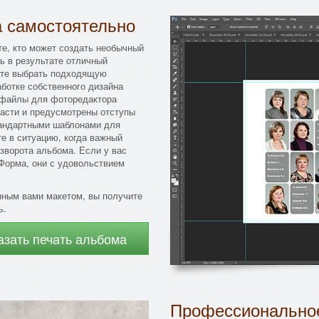
а самостоятельно
те, кто может создать необычный
ь в результате отличный
айте выбрать подходящую
аботке собственного дизайна
 файлы для фоторедактора
ласти и предусмотрены отступы
тандартными шаблонами для
е в ситуацию, когда важный
зворота альбома. Если у вас
Форма, они с удовольствием
нным вами макетом, вы получите
ь.
азать печать альбома
Профессиональное