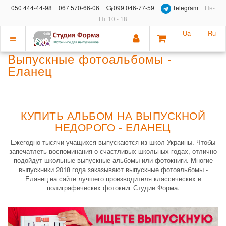
050 444-44-98
067 570-66-06
099 046-77-59
Telegram
Пн-
Пт 10 - 18
Ua
Ru
Показать
Выпускные фотоальбомы -
меню
Еланец
КУПИТЬ АЛЬБОМ НА ВЫПУСКНОЙ
НЕДОРОГО - ЕЛАНЕЦ
Ежегодно тысячи учащихся выпускаются из школ Украины. Чтобы
запечатлеть воспоминания о счастливых школьных годах, отлично
подойдут школьные выпускные альбомы или фотокниги. Многие
выпускники 2018 года заказывают выпускные фотоальбомы -
Еланец на сайте лучшего производителя классических и
полиграфических фотокниг Студии Форма.