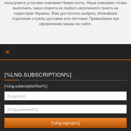
пользуемся услугами компании Новая почта. Наша компания готова
выполнить заказ клиента из любого населенного пункта на
территории Украины. Вам достаточно выбрать ближайшее
отделение службы доставки или почтомат Приватбанка при
оформлении заказа на сайте.
Показать
меню
[%LNG.SUBSCRIPTION%]
[%lng.subscriptionText%]
[%lng.fio%]
[%lng.youremail%]