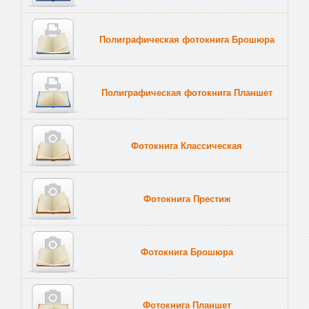
Полиграфическая фотокнига Брошюра
Полиграфическая фотокнига Планшет
Тве
Фотокнига Классическая
Фотокнига Престиж
Фотокнига Брошюра
Фотокнига Планшет
Тве