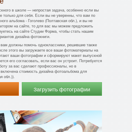
е
кного в школе — непростая задача, особенно если вы
не только для себя. Если вы не уверенны, что вам по
ого альбома - Гоголево (Полтавская обл.), и вы не
актором на сайте, то для вас мы можем предложить
руетесь на сайте Студии Форма, чтобы стать нашим
ариантов дизайна фотокниги.
 вам должны помочь одноклассники, решившие также
осле этого вы загружаете все ваши фотоматериалы на
отают ваши фотографии и сформируют макет выпускной
ется его согласовать, если вас он устроит. Потребуется
боту за вас сделают профессионалы, но в
т включена стоимость дизайна фотоальбома для
 обл.)).
Загрузить фотографии