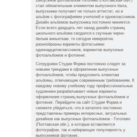
стал обязательным элементом выпускного бала,
выпускники получают не только аттестат, но и
альбом с фотографиями учителей и одноклассников.
Дизайн альбомов выпускника постоянно меняется.
Если всего двадцать лет назад дизайн страниц
школьного альбома сводился к скучным черно-
белым виньеткам, то сегодня невероятно
разнообразны варианты фотосъемки
одиннадцатиклассников, вариантов выпускных
фотоальбомов и фотокниг.
Сотрудники Студии Форма постоянно следят за
новыми трендами в оформлении выпускных
фотоальбомов, чтобы предложить клиентам
альбомы, отвечающие современным требованиям. К
каждому новому учебному году профессиональные
художники разрабатывают новые варианты
оформления страниц выпускных фотоальбомов и
фотокниг. Перейдите на сайт Студии Форма и
сможете убедиться, что в каталоге постоянно
представлены примеры интересных, актуальных
дизайнов как выпускных фотоальбомов - Гоголево
(Полтавская обл.), в которые вставляются
фотографии, так и набирающих популярность у
выпускников фотокниг.