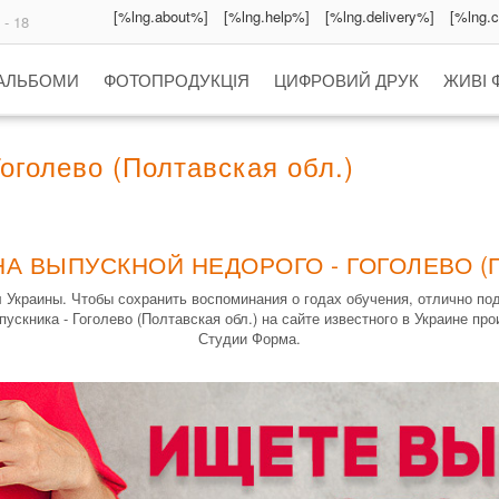
[%lng.about%]
[%lng.help%]
[%lng.delivery%]
[%lng.
 - 18
 АЛЬБОМИ
ФОТОПРОДУКЦІЯ
ЦИФРОВИЙ ДРУК
ЖИВІ 
голево (Полтавская обл.)
А ВЫПУСКНОЙ НЕДОРОГО - ГОГОЛЕВО (
Украины. Чтобы сохранить воспоминания о годах обучения, отлично п
ускника - Гоголево (Полтавская обл.) на сайте известного в Украине пр
Студии Форма.