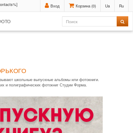
contacts%]
Вход
Корзина (
0
)
Ua
Ru
ФОТО
ОРЬКОГО
казывают школьные выпускные альбомы или фотокниги.
ких и полиграфических фотокниг Студии Форма.