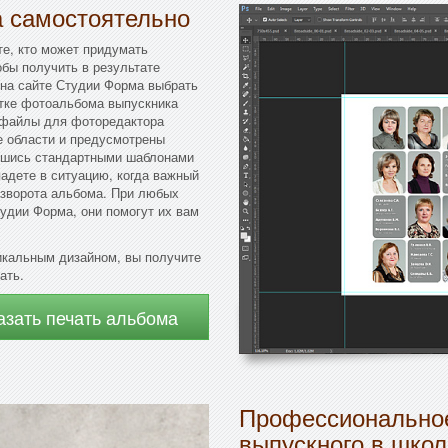
а самостоятельно
те, кто может придумать
бы получить в результате
 на сайте Студии Форма выбрать
стке фотоальбома выпускника
 файлы для фоторедактора
е области и предусмотрены
авшись стандартными шаблонами
адете в ситуацию, когда важный
азворота альбома. При любых
удии Форма, они помогут их вам
икальным дизайном, вы получите
ать.
азать печать альбома
Профессиональное
выпускного в школ