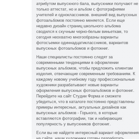
атрибутом выпускного бала, выпускники получают не
только аттестат, но и альбом с фотографиями
учителей и одноклассников. внешний вид выпускных
фотоальбомов постоянно меняется. Если еще
недавно дизайн страниц школьного альбома
сводился к скучным черно-белым виньеткам, то
сегодня неохватно многообразны варианты
фотосъемки одиннадцатиклассников, вариантов
выпускных фотоальбомов и фотокниг.
Наши специалисты постоянно следят за
современными тенденциями в оформлении
выпускных альбомов, чтобы предложить клиентам
изделия, отвечающие современным требованиям. К
каждому новому учебному году профессиональные
художники разрабатывают новые варианты
оформления выпускных фотоальбомов и фотокниг.
Перейдите на сайт Студии Форма и сможете
убедиться, что в каталоге постоянно представлены
примеры интересных, актуальных дизайнов как
выпускных альбомов - Горького, в которые
вставляются фотографии, так и набирающих
популярность у выпускников фотокниг.
Если вы не найдете интересный вариант оформления
на сайте, наши художники готовы разработать