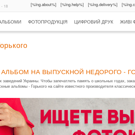
[%lng.about%]
[%lng.help%]
[%lng.delivery%]
[%lng.
 - 18
 АЛЬБОМИ
ФОТОПРОДУКЦІЯ
ЦИФРОВИЙ ДРУК
ЖИВІ 
орького
 АЛЬБОМ НА ВЫПУСКНОЙ НЕДОРОГО - Г
 заведений Украины. Чтобы запечатлеть память о школьных годах, за
скные альбомы - Горького на сайте известного производителя классичес