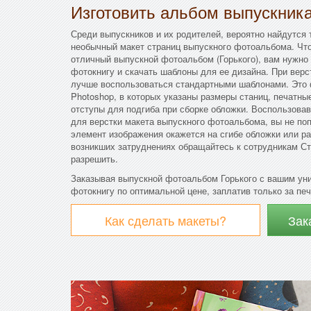
Изготовить альбом выпускник
Среди выпускников и их родителей, вероятно найдутся 
необычный макет страниц выпускного фотоальбома. Что
отличный выпускной фотоальбом (Горького), вам нужно
фотокнигу и скачать шаблоны для ее дизайна. При вер
лучше воспользоваться стандартными шаблонами. Это
Photoshop, в которых указаны размеры станиц, печатны
отступы для подгиба при сборке обложки. Воспользов
для верстки макета выпускного фотоальбома, вы не поп
элемент изображения окажется на сгибе обложки или р
возникших затруднениях обращайтесь к сотрудникам Ст
разрешить.
Заказывая выпускной фотоальбом Горького с вашим ун
фотокнигу по оптимальной цене, заплатив только за печ
Как сделать макеты?
Зак