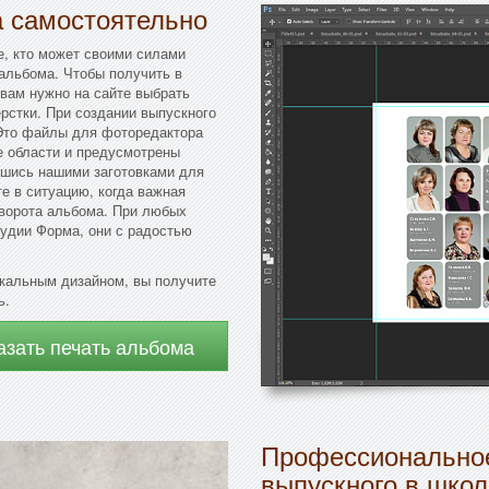
а самостоятельно
е, кто может своими силами
альбома. Чтобы получить в
 вам нужно на сайте выбрать
рстки. При создании выпускного
Это файлы для фоторедактора
е области и предусмотрены
вшись нашими заготовками для
е в ситуацию, когда важная
зворота альбома. При любых
удии Форма, они с радостью
кальным дизайном, вы получите
ь.
азать печать альбома
Профессиональное
выпускного в школ