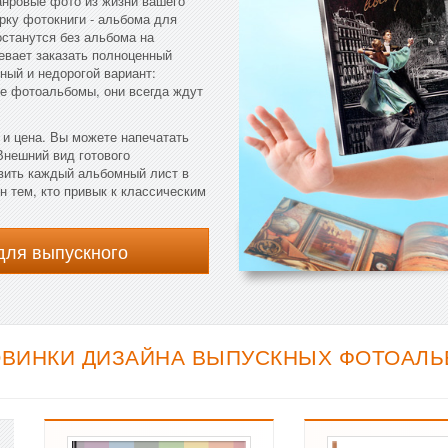
анровые фото из жизни вашего
рку фотокниги - альбома для
останутся без альбома на
певает заказать полноценный
ый и недорогой вариант:
е фотоальбомы, они всегда ждут
и цена. Вы можете напечатать
Внешний вид готового
вить каждый альбомный лист в
 тем, кто привык к классическим
для выпускного
ОВИНКИ ДИЗАЙНА ВЫПУСКНЫХ ФОТОАЛЬБ