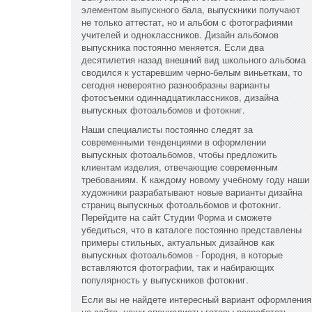
элементом выпускного бала, выпускники получают
не только аттестат, но и альбом с фотографиями
учителей и одноклассников. Дизайн альбомов
выпускника постоянно меняется. Если два
десятилетия назад внешний вид школьного альбома
сводился к устаревшим черно-белым виньеткам, то
сегодня невероятно разнообразны варианты
фотосъемки одиннадцатиклассников, дизайна
выпускных фотоальбомов и фотокниг.
Наши специалисты постоянно следят за
современными тенденциями в оформлении
выпускных фотоальбомов, чтобы предложить
клиентам изделия, отвечающие современным
требованиям. К каждому новому учебному году наши
художники разрабатывают новые варианты дизайна
страниц выпускных фотоальбомов и фотокниг.
Перейдите на сайт Студии Форма и сможете
убедиться, что в каталоге постоянно представлены
примеры стильных, актуальных дизайнов как
выпускных фотоальбомов - Городня, в которые
вставляются фотографии, так и набирающих
популярность у выпускников фотокниг.
Если вы не найдете интересный вариант оформления
на сайте, наши специалисты готовы разработать