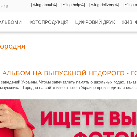
[%lng.about%]
[%lng.help%]
[%lng.delivery%]
[%lng.
 - 18
 АЛЬБОМИ
ФОТОПРОДУКЦІЯ
ЦИФРОВИЙ ДРУК
ЖИВІ 
Городня
 АЛЬБОМ НА ВЫПУСКНОЙ НЕДОРОГО - 
заведений Украины. Чтобы запечатлеть память о школьных годах, зак
ыпускника - Городня на сайте известного в Украине производителя клас