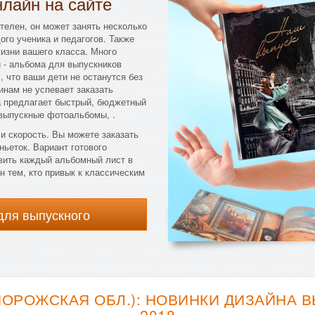
лайн на сайте
телен, он может занять несколько
го ученика и педагогов. Также
изни вашего класса. Много
 - альбома для выпускников
, что ваши дети не останутся без
инам не успевает заказать
 предлагает быстрый, бюджетный
 выпускные фотоальбомы, .
и скорость. Вы можете заказать
ньеток. Вариант готового
вить каждый альбомный лист в
 тем, кто привык к классическим
для выпускного
ПОРОЖСКАЯ ОБЛ.): НОВИНКИ ДИЗАЙНА 
2018