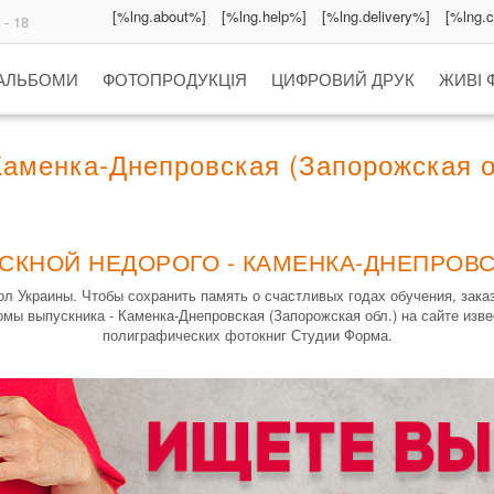
[%lng.about%]
[%lng.help%]
[%lng.delivery%]
[%lng.
 - 18
 АЛЬБОМИ
ФОТОПРОДУКЦІЯ
ЦИФРОВИЙ ДРУК
ЖИВІ 
аменка-Днепровская (Запорожская о
СКНОЙ НЕДОРОГО - КАМЕНКА-ДНЕПРОВС
л Украины. Чтобы сохранить память о счастливых годах обучения, зак
мы выпускника - Каменка-Днепровская (Запорожская обл.) на сайте изве
полиграфических фотокниг Студии Форма.