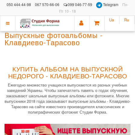
050 444-44-98
067 570-66-06
099 046-77-59
Telegram
Пн-
Пт 10 - 18
Ua
Ru
Показать
Выпускные фотоальбомы -
меню
Клавдиево-Тарасово
КУПИТЬ АЛЬБОМ НА ВЫПУСКНОЙ
НЕДОРОГО - КЛАВДИЕВО-ТАРАСОВО
Ежегодно множество учащихся выпускаются из разных учебных
заведений Украины. Чтобы запечатлеть память о годах обучения,
заказывают школьные выпускные альбомы или фотокниги. Многие
выпускники 2018 года заказывают выпускные альбомы - Клавдиево-
Тарасово на сайте известного производителя классических и
полиграфических фотокниг Студии Форма.