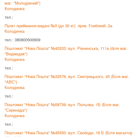
маг. "Молодіжний")
Колоденка
тел.:
Пункт приймання-видачі №3 (до 30 кг): пров. Глибокий, 2а
Колоденка
тел.: 380800500609
Поштомат "Нова Пошта" №43333: вул. Рівненська, 111а (біля маг.
"Ведмедик")
Колоденка
тел.:
Поштомат "Нова Пошта" №33576: вул. Смотрицького, 45 (Біля маг.
"АВС")
Колоденка
тел.:
Поштомат "Нова Пошта" №58739: вул. Польова, 1Б (Біля маг.
"Серенада")
Колоденка
тел.:
Поштомат "Нова Пошта" №45550: вул. Свободи, 16 Б (Біля магазтну