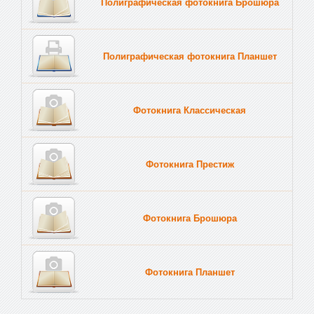
Полиграфическая фотокнига Брошюра
Полиграфическая фотокнига Планшет
Тве
Фотокнига Классическая
Фотокнига Престиж
Фотокнига Брошюра
Фотокнига Планшет
Тве