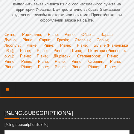
выполнить заказ клиента из любого населенного пункта на
территории Украины. Вам достаточно выбрать ближайшее
отделение службы доставки или почтомат Приватбанка при
оформлении заказа на сайте.
Ситне;
Радивилів;
Рівне;
Рівне;
Обарів;
Вараш;
Дубно;
Рівне;
Сарни;
Грозів;
Степань;
Сарни;
Лісопіль;
Рівне;
Рівне;
Рівне;
Рівне;
Більче (Рівненська
обл.);
Рівне;
Рівне;
Рівне;
Птича;
П'ятигори (Рівненська
обл.);
Рівне;
Рівне;
Дібрівськ;
Степангород;
Рівне;
Рівне;
Рівне;
Рівне;
Рівне;
Рівне;
Стовпин;
Рівне;
Рівне;
Рівне;
Рівне;
Рівне;
Рівне;
Рівне;
Рівне;
Показать
меню
[%LNG.SUBSCRIPTION%]
[%lng.subscriptionText%]
[%lng.fio%]