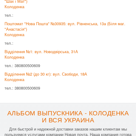
"Шах і Мат")
Колоденка
тел.:
Поштомат "Нова Пошта" №30935: вул. Рівненська, 13а (Біля маг.
"Анастасія")
Колоденка
тел.:
Відділення №1: вул. Новодвірська, 31А
Колоденка
тел.: 380800500609
Відділення №2 (до 30 кг): вул. Свободи, 18А
Колоденка
тел.: 380800500609
АЛЬБОМ ВЫПУСКНИКА - КОЛОДЕНКА
И ВСЯ УКРАИНА
Для быстрой и надежной доставки заказов нашим клиентам мы
пользуемся услугами компании Новая почта. Наша компания готова