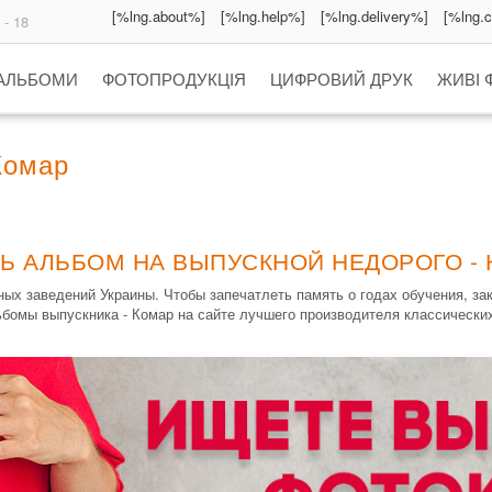
[%lng.about%]
[%lng.help%]
[%lng.delivery%]
[%lng.
 - 18
 АЛЬБОМИ
ФОТОПРОДУКЦІЯ
ЦИФРОВИЙ ДРУК
ЖИВІ 
Комар
Ь АЛЬБОМ НА ВЫПУСКНОЙ НЕДОРОГО -
ых заведений Украины. Чтобы запечатлеть память о годах обучения, з
ьбомы выпускника - Комар на сайте лучшего производителя классически