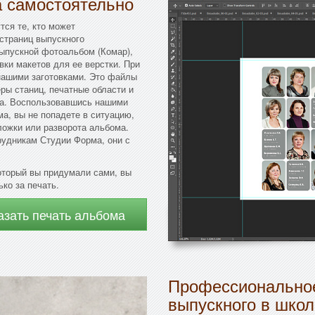
а самостоятельно
тся те, кто может
страниц выпускного
ыпускной фотоальбом (Комар),
вки макетов для ее верстки. При
нашими заготовками. Это файлы
ры станиц, печатные области и
ма. Воспользовавшись нашими
а, вы не попадете в ситуацию,
ложки или разворота альбома.
рудникам Студии Форма, они с
оторый вы придумали сами, вы
ко за печать.
азать печать альбома
Профессиональное
выпускного в школ