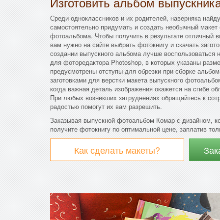
Изготовить альбом выпускник
Среди одноклассников и их родителей, наверняка найду
самостоятельно придумать и создать необычный макет 
фотоальбома. Чтобы получить в результате отличный в
вам нужно на сайте выбрать фотокнигу и скачать загото
создании выпускного альбома лучше воспользоваться 
для фоторедактора Photoshop, в которых указаны разме
предусмотрены отступы для обрезки при сборке альбо
заготовками для верстки макета выпускного фотоальбом
когда важная деталь изображения окажется на сгибе об
При любых возникших затруднениях обращайтесь к сот
радостью помогут их вам разрешить.
Заказывая выпускной фотоальбом Комар с дизайном, к
получите фотокнигу по оптимальной цене, заплатив толь
Как сделать макеты?
Зак