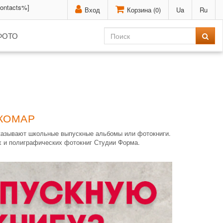
contacts%]
Вход
Корзина (
0
)
Ua
Ru
ФОТО
 КОМАР
аказывают школьные выпускные альбомы или фотокниги.
х и полиграфических фотокниг Студии Форма.