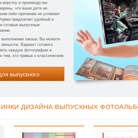
а верстку и производство
верены, что ваши дети не
аким-либо причинам не успевает
Форма предлагает удобный и
ти готовые выпускные
пании.
к выполнения заказа. Вы можете
 виньеток. Вариант готового
авить каждую фотографию в
 тем, кто привык к классическим
для выпускного
ВИНКИ ДИЗАЙНА ВЫПУСКНЫХ ФОТОАЛЬБО