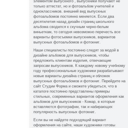
элементом выпускного , выпускники получают не
только аттестат, но и фотоальбом учителей и
одноклассников. внешний вид выпускных
фотоальбомов постоянно меняется. Если два
десятилетия назад дизайн страниц школьного
альбома сводился к скучным черно-белым
виньеткам, то сегодня невозможно перечесть все
варианты фотосъемки выпускников, вариантов
выпускных фотоальбомов и фотокниг.
Наши специалисты постоянно следят за модой в
дизайне альбомов для выпускников, чтобы
предложить клиентам изделия, отвечающие
запросам выпускников. К каждому новому учебному
году профессиональные художники разрабатывают
новые варианты дизайна страниц и обложек
выпускных фотоальбомов и фотокниг. Перейдите на
сайт Студии Форма и сможете убедиться, что в
каталоге постоянно представлены примеры
стильных, современных вариантов оформления как
альбомов для выпускников - Комар, в которые
вставляются фотографии, так и набирающих
популярность выпускных фотокниг.
Если вы не найдете подходящий вариант
оформления на сайте, наши художники готовы