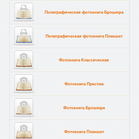
Полиграфическая фотокнига Брошюра
Полиграфическая фотокнига Планшет
Тве
Фотокнига Классическая
Фотокнига Престиж
Фотокнига Брошюра
Фотокнига Планшет
Тве