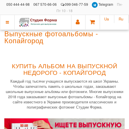
050 444-44-98
067 570-66-06
099 046-77-59
Telegram
Пн-
Пт 10 - 18
Ua
Ru
Показать
Выпускные фотоальбомы -
меню
Копайгород
КУПИТЬ АЛЬБОМ НА ВЫПУСКНОЙ
НЕДОРОГО - КОПАЙГОРОД
Каждый год тысячи учащихся выпускаются из школ Украины.
Чтобы запечатлеть память о школьных годах, заказывают
школьные выпускные альбомы или фотокниги. Многие выпускники
2018 года заказывают выпускные фотоальбомы - Копайгород на
сайте известного в Украине производителя классических и
полиграфических фотокниг Студии Форма.