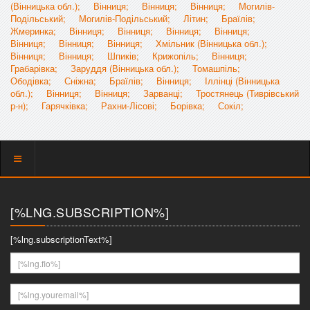
(Вінницька обл.);
Вінниця;
Вінниця;
Вінниця;
Могилів-
Подільський;
Могилів-Подільський;
Літин;
Браїлів;
Жмеринка;
Вінниця;
Вінниця;
Вінниця;
Вінниця;
Вінниця;
Вінниця;
Вінниця;
Хмільник (Вінницька обл.);
Вінниця;
Вінниця;
Шпиків;
Крижопіль;
Вінниця;
Грабарівка;
Заруддя (Вінницька обл.);
Томашпіль;
Ободівка;
Сніжна;
Браїлів;
Вінниця;
Іллінці (Вінницька
обл.);
Вінниця;
Вінниця;
Зарванці;
Тростянець (Тиврівський
р-н);
Гарячківка;
Рахни-Лісові;
Борівка;
Сокіл;
Показать
меню
[%LNG.SUBSCRIPTION%]
[%lng.subscriptionText%]
[%lng.fio%]
[%lng.youremail%]